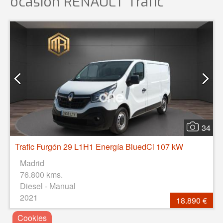
ocasión
RENAULT Trafic
34
Trafic Furgón 29 L1H1 Energía BluedCi 107 kW
Madrid
76.800 kms.
Diesel - Manual
2021
18.890 €