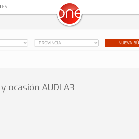
ALES
NUEVA B
y ocasión
AUDI A3