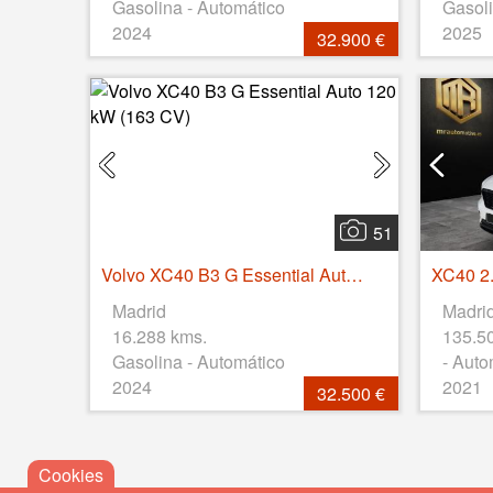
Gasolina - Automático
Gasoli
2024
2025
32.900 €
51
Volvo XC40 B3 G Essential Auto 120 kW (163 CV)
XC40 2.
Madrid
Madri
16.288 kms.
135.5
Gasolina - Automático
- Auto
2024
2021
32.500 €