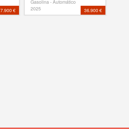
Gasolina - Automático
2025
7.900 €
36.900 €