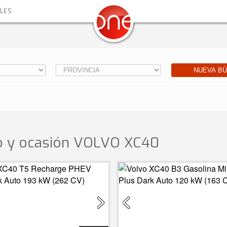
ALES
NUEVA B
 y ocasión
VOLVO XC40