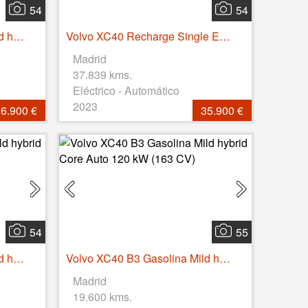
54
54
Volvo XC40 B3 Gasolina Mild hybrid Plus Dark Auto 120 kW (163 CV)
Volvo XC40 Recharge Single Extended Core Auto 185 kW (252 CV)
Madrid
37.839 kms.
Eléctrico - Automático
2023
6.900 €
35.900 €
54
55
Volvo XC40 B3 Gasolina Mild hybrid Core Auto 120 kW (163 CV)
Volvo XC40 B3 Gasolina Mild hybrid Core Auto 120 kW (163 CV)
Madrid
19.600 kms.