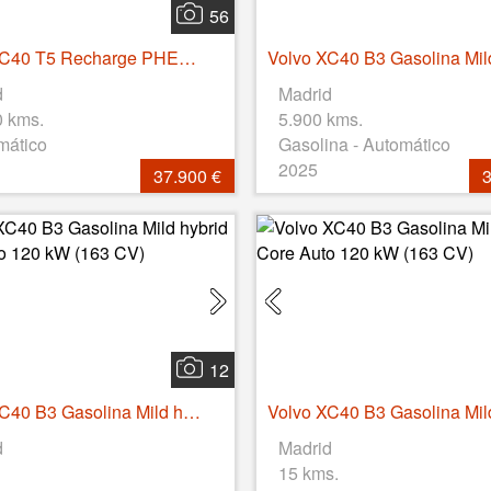
56
Volvo XC40 T5 Recharge PHEV Plus Dark Auto 193 kW (262 CV)
d
Madrid
0 kms.
5.900 kms.
mático
Gasolina - Automático
2025
37.900 €
3
12
Volvo XC40 B3 Gasolina Mild hybrid Core Auto 120 kW (163 CV)
d
Madrid
15 kms.