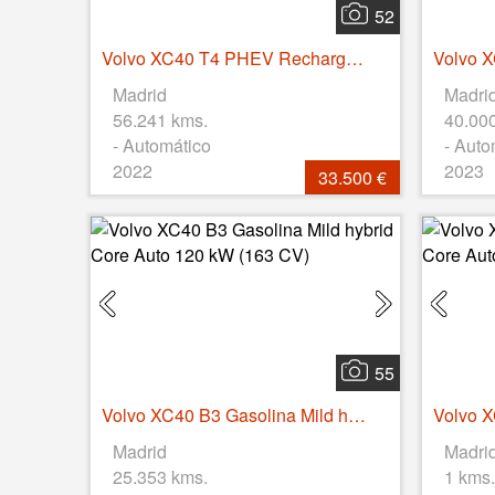
52
Volvo XC40 T4 PHEV Recharge Core Auto 155 kW (211 CV)
Madrid
Madri
56.241 kms.
40.00
- Automático
- Auto
2022
2023
33.500 €
55
Volvo XC40 B3 Gasolina Mild hybrid Core Auto 120 kW (163 CV)
Madrid
Madri
25.353 kms.
1 kms.