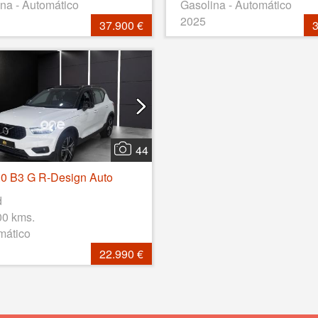
na - Automático
Gasolina - Automático
2025
37.900 €
3
44
0 B3 G R-Design Auto
d
00 kms.
mático
22.990 €