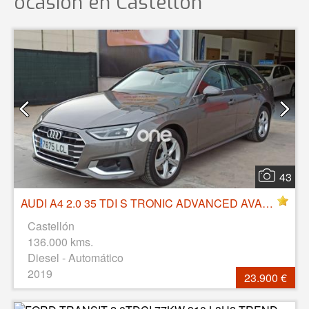
ocasión
en Castellón
43
AUDI A4 2.0 35 TDI S TRONIC ADVANCED AVANT hibrido IHEV, 163 CV, 14/11/2019,
Castellón
136.000 kms.
Diesel - Automático
2019
23.900 €