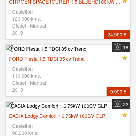
CITROEN SPACETOURER 1.5 BLUEHDI 88KW S&S TALLA M BUSINESS, 122159 km, 10/06/2019, 8 PL
Castellón
120.000 kms.
Diesel - Manual
2019
24.900 €
18
FORD Fiesta 1.5 TDCi 85 cv Trend
Castellón
110.000 kms.
Diesel - Manual
2018
9.999 €
22
DACIA Lodgy Comfort 1.6 75kW 100CV GLP
Castellón
98.000 kms.