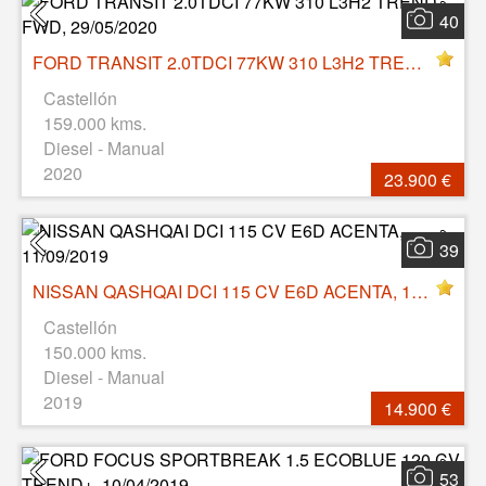
40
FORD TRANSIT 2.0TDCI 77KW 310 L3H2 TREND FWD, 29/05/2020
Castellón
159.000 kms.
Diesel - Manual
2020
23.900 €
39
NISSAN QASHQAI DCI 115 CV E6D ACENTA, 11/09/2019
Castellón
150.000 kms.
Diesel - Manual
2019
14.900 €
53