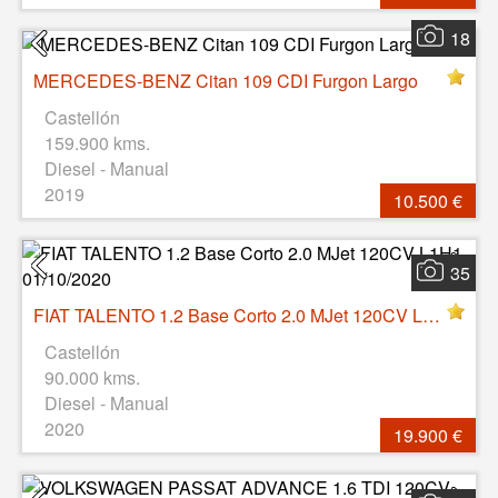
18
MERCEDES-BENZ Citan 109 CDI Furgon Largo
Castellón
159.900 kms.
Diesel - Manual
2019
10.500 €
35
FIAT TALENTO 1.2 Base Corto 2.0 MJet 120CV L1H1, 01/10/2020
Castellón
90.000 kms.
Diesel - Manual
2020
19.900 €