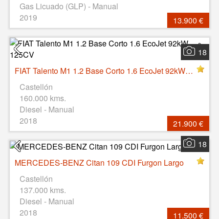
Gas Licuado (GLP) - Manual
2019
13.900 €
18
FIAT Talento M1 1.2 Base Corto 1.6 EcoJet 92kW 125CV
Castellón
160.000 kms.
Diesel - Manual
2018
21.900 €
18
MERCEDES-BENZ Citan 109 CDI Furgon Largo
Castellón
137.000 kms.
Diesel - Manual
2018
11.500 €