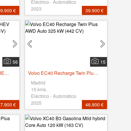
Eléctrico - Automático
2023
9.900 €
39.900 €
56
15
Volvo XC40 T5 Recharge PHEV Plus Dark Auto 193 kW (262 CV)
Volvo EC40 Recharge Twin Plus AWD Auto 325 kW (442 CV)
Madrid
15 kms.
Eléctrico - Automático
2025
7.900 €
46.900 €