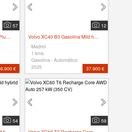
57
12
Volvo EC40 Recharge Twin Plus AWD Auto 325 kW (442 CV)
Volvo XC40 B3 Gasolina Mild hybrid Core Auto 120 kW (163 CV)
Madrid
1 kms.
Gasolina - Automático
2025
6.900 €
37.900 €
54
59
Volvo XC40 B3 Gasolina Mild hybrid Core Auto 120 kW (163 CV)
Volvo XC60 T6 Recharge Core AWD Auto 257 kW (350 CV)