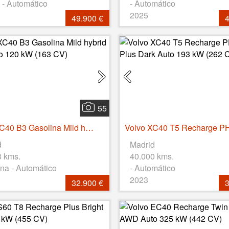
 - Automático
- Automático
2025
49.900 €
4
55
Volvo XC40 B3 Gasolina Mild hybrid Core Auto 120 kW (163 CV)
d
Madrid
3 kms.
40.000 kms.
na - Automático
- Automático
2023
32.900 €
3