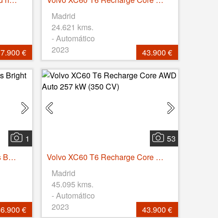
Madrid
24.621 kms.
- Automático
2023
7.900 €
43.900 €
1
53
Volvo S60 T8 Recharge Plus Bright Auto 335 kW (455 CV)
Volvo XC60 T6 Recharge Core AWD Auto 257 kW (350 CV)
Madrid
45.095 kms.
- Automático
2023
6.900 €
43.900 €