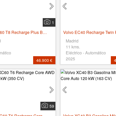
1
Volvo S60 T8 Recharge Plus Bright Auto 335 kW (455 CV)
d
Madrid
11 kms.
mático
Eléctrico - Automático
2025
46.900 €
4
59
Volvo XC60 T6 Recharge Core AWD Auto 257 kW (350 CV)