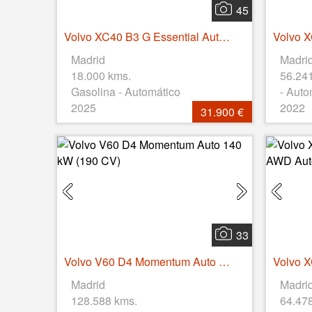
45
Volvo XC40 B3 G Essential Auto 120 kW (163 CV)
Madrid
Madri
18.000 kms.
56.24
Gasolina - Automático
- Auto
2025
2022
31.900 €
33
Volvo V60 D4 Momentum Auto 140 kW (190 CV)
Madrid
Madri
128.588 kms.
64.47