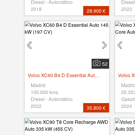
Diesel - Automático
Diesel
2018
2023
28.900 €
52
Volvo XC60 B4 D Essential Auto 145 kW (197 CV)
Madrid
Madri
105.000 kms.
25.35
Diesel - Automático
Gasoli
2022
2024
35.800 €