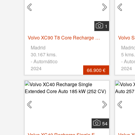
1
Volvo XC90 T8 Core Recharge AWD Auto 335 kW (455 CV)
Madrid
Madri
30.167 kms.
5 kms.
- Automático
- Auto
2024
2024
66.900 €
54
Volvo XC40 Recharge Single Extended Core Auto 185 kW (252 CV)