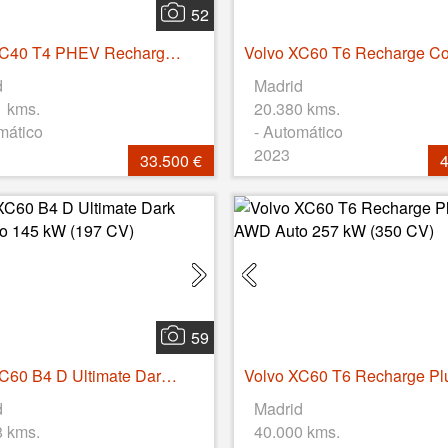
52
Volvo XC40 T4 PHEV Recharge Core Auto 155 kW (211 CV)
d
Madrid
1 kms.
20.380 kms.
mático
- Automático
2023
33.500 €
4
59
Volvo XC60 B4 D Ultimate Dark AWD Auto 145 kW (197 CV)
d
Madrid
8 kms.
40.000 kms.