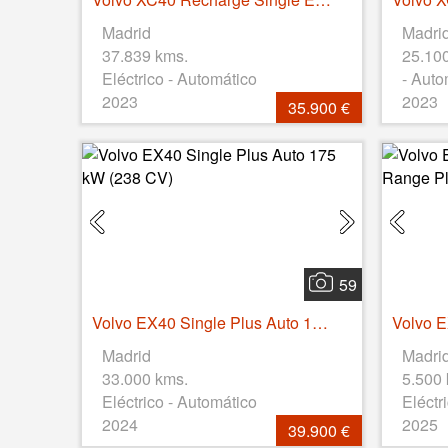
Madrid
Madri
37.839 kms.
25.10
Eléctrico - Automático
- Auto
2023
2023
35.900 €
59
Volvo EX40 Single Plus Auto 175 kW (238 CV)
Madrid
Madri
33.000 kms.
5.500
Eléctrico - Automático
Eléctr
2024
2025
39.900 €