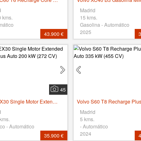
d
Madrid
0 kms.
15 kms.
mático
Gasolina - Automático
2025
43.900 €
3
45
Volvo EX30 Single Motor Extended Range Plus Auto 200 kW (272 CV)
d
Madrid
 kms.
5 kms.
ico - Automático
- Automático
2024
35.900 €
4