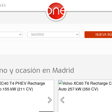
ALES
NUEVA B
o y ocasión
en Madrid