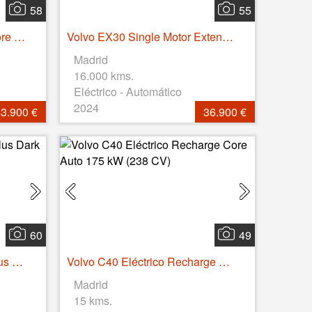
58
55
Volvo XC60 T6 Recharge Core AWD Auto 257 kW (350 CV)
Volvo EX30 Single Motor Extended Range Ultra Auto 200 kW (272 CV)
Madrid
16.000 kms.
Eléctrico - Automático
2024
3.900 €
36.900 €
60
49
Volvo XC60 T6 Recharge Plus Dark AWD Auto 257 kW (350 CV)
Volvo C40 Eléctrico Recharge Core Auto 175 kW (238 CV)
Madrid
15 kms.