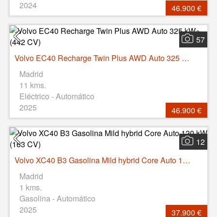
2024
46.900 €
57
Volvo EC40 Recharge Twin Plus AWD Auto 325 kW (442 CV)
Madrid
11 kms.
Eléctrico - Automático
2025
46.900 €
12
Volvo XC40 B3 Gasolina Mild hybrid Core Auto 120 kW (163 CV)
Madrid
1 kms.
Gasolina - Automático
2025
37.900 €