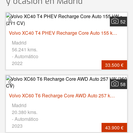
y ocasión
en Madrid
52
Volvo XC40 T4 PHEV Recharge Core Auto 155 kW (211 CV)
Madrid
56.241 kms.
- Automático
2022
33.500 €
58
Volvo XC60 T6 Recharge Core AWD Auto 257 kW (350 CV)
Madrid
20.380 kms.
- Automático
2023
43.900 €