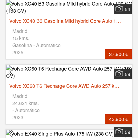
54
Volvo XC40 B3 Gasolina Mild hybrid Core Auto 120 kW (163 CV)
Madrid
15 kms.
Gasolina - Automático
2025
37.900 €
59
Volvo XC60 T6 Recharge Core AWD Auto 257 kW (350 CV)
Madrid
24.621 kms.
- Automático
2023
43.900 €
59