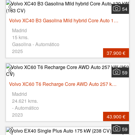
54
Volvo XC40 B3 Gasolina Mild hybrid Core Auto 120 kW (163 CV)
Madrid
15 kms.
Gasolina - Automático
2025
37.900 €
59
Volvo XC60 T6 Recharge Core AWD Auto 257 kW (350 CV)
Madrid
24.621 kms.
- Automático
2023
43.900 €
59