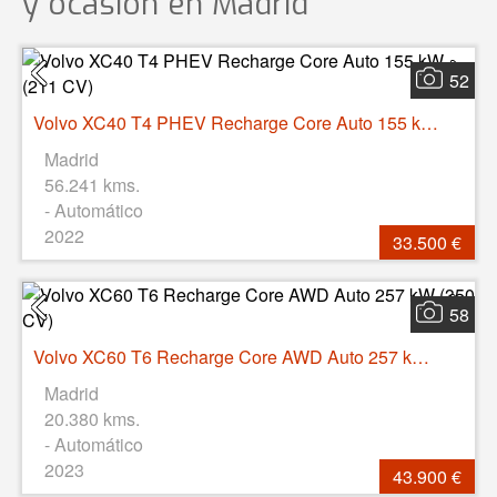
y ocasión
en Madrid
52
Volvo XC40 T4 PHEV Recharge Core Auto 155 kW (211 CV)
Madrid
56.241 kms.
- Automático
2022
33.500 €
58
Volvo XC60 T6 Recharge Core AWD Auto 257 kW (350 CV)
Madrid
20.380 kms.
- Automático
2023
43.900 €