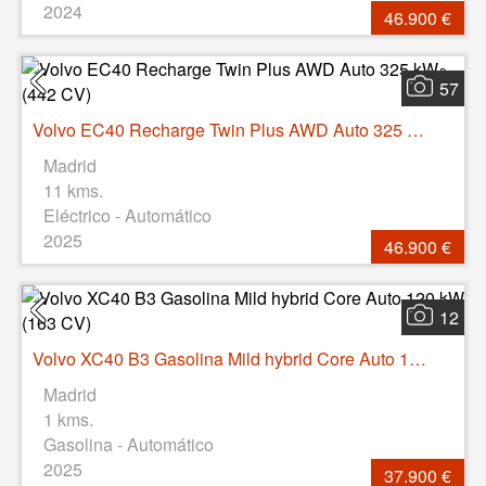
2024
46.900 €
57
Volvo EC40 Recharge Twin Plus AWD Auto 325 kW (442 CV)
Madrid
11 kms.
Eléctrico - Automático
2025
46.900 €
12
Volvo XC40 B3 Gasolina Mild hybrid Core Auto 120 kW (163 CV)
Madrid
1 kms.
Gasolina - Automático
2025
37.900 €