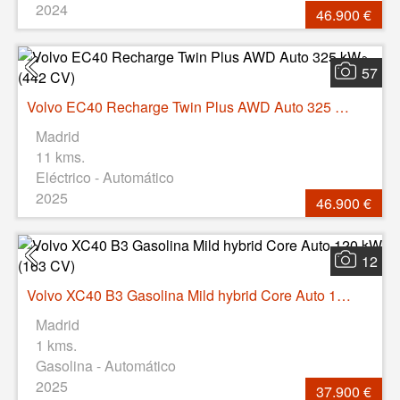
2024
46.900 €
57
Volvo EC40 Recharge Twin Plus AWD Auto 325 kW (442 CV)
Madrid
11 kms.
Eléctrico - Automático
2025
46.900 €
12
Volvo XC40 B3 Gasolina Mild hybrid Core Auto 120 kW (163 CV)
Madrid
1 kms.
Gasolina - Automático
2025
37.900 €