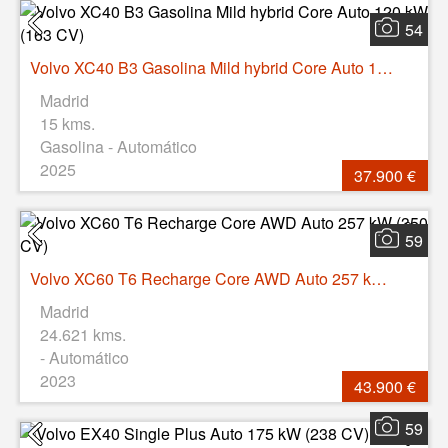
54
Volvo XC40 B3 Gasolina Mild hybrid Core Auto 120 kW (163 CV)
Madrid
15 kms.
Gasolina - Automático
2025
37.900 €
59
Volvo XC60 T6 Recharge Core AWD Auto 257 kW (350 CV)
Madrid
24.621 kms.
- Automático
2023
43.900 €
59