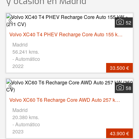
y ocasión
en Madrid
52
Volvo XC40 T4 PHEV Recharge Core Auto 155 kW (211 CV)
Madrid
56.241 kms.
- Automático
2022
33.500 €
58
Volvo XC60 T6 Recharge Core AWD Auto 257 kW (350 CV)
Madrid
20.380 kms.
- Automático
2023
43.900 €