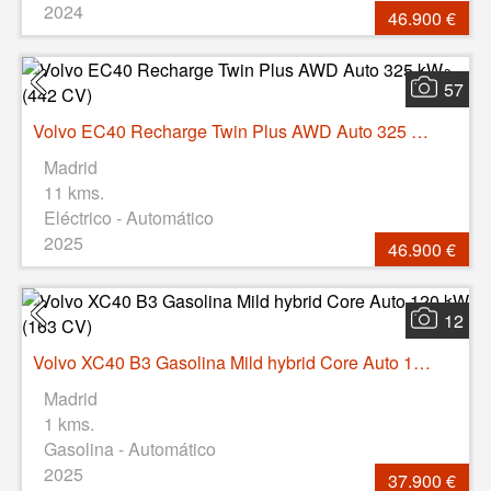
2024
46.900 €
57
Volvo EC40 Recharge Twin Plus AWD Auto 325 kW (442 CV)
Madrid
11 kms.
Eléctrico - Automático
2025
46.900 €
12
Volvo XC40 B3 Gasolina Mild hybrid Core Auto 120 kW (163 CV)
Madrid
1 kms.
Gasolina - Automático
2025
37.900 €