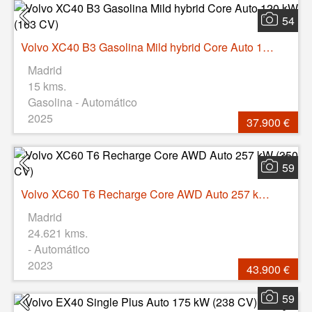
54
Volvo XC40 B3 Gasolina Mild hybrid Core Auto 120 kW (163 CV)
Madrid
15 kms.
Gasolina - Automático
2025
37.900 €
59
Volvo XC60 T6 Recharge Core AWD Auto 257 kW (350 CV)
Madrid
24.621 kms.
- Automático
2023
43.900 €
59