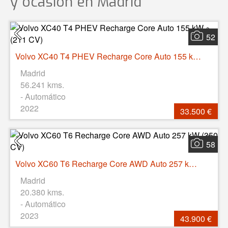
y ocasión
en Madrid
52
Volvo XC40 T4 PHEV Recharge Core Auto 155 kW (211 CV)
Madrid
56.241 kms.
- Automático
2022
33.500 €
58
Volvo XC60 T6 Recharge Core AWD Auto 257 kW (350 CV)
Madrid
20.380 kms.
- Automático
2023
43.900 €