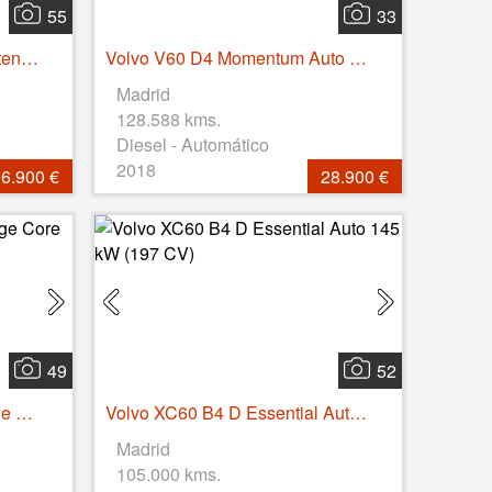
55
33
Volvo EX30 Single Motor Extended Range Ultra Auto 200 kW (272 CV)
Volvo V60 D4 Momentum Auto 140 kW (190 CV)
Madrid
128.588 kms.
Diesel - Automático
2018
6.900 €
28.900 €
49
52
Volvo C40 Eléctrico Recharge Core Auto 175 kW (238 CV)
Volvo XC60 B4 D Essential Auto 145 kW (197 CV)
Madrid
105.000 kms.