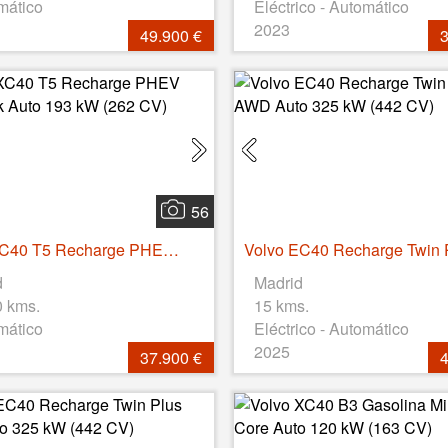
mático
Eléctrico - Automático
2023
49.900 €
3
56
Volvo XC40 T5 Recharge PHEV Plus Dark Auto 193 kW (262 CV)
d
Madrid
0 kms.
15 kms.
mático
Eléctrico - Automático
2025
37.900 €
4