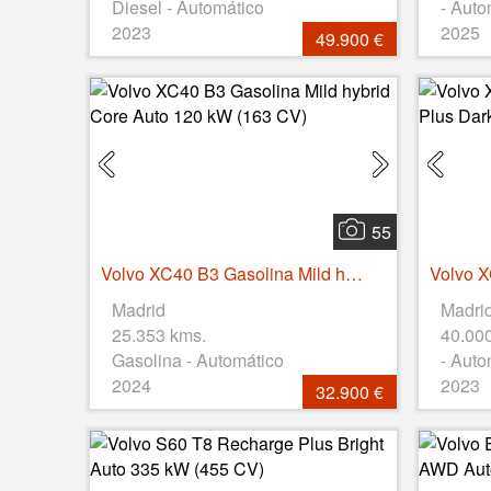
Diesel - Automático
- Auto
2023
2025
49.900 €
55
Volvo XC40 B3 Gasolina Mild hybrid Core Auto 120 kW (163 CV)
Madrid
Madri
25.353 kms.
40.00
Gasolina - Automático
- Auto
2024
2023
32.900 €