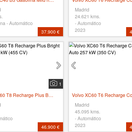
d
Madrid
s.
24.621 kms.
na - Automático
- Automático
2023
37.900 €
4
1
Volvo S60 T8 Recharge Plus Bright Auto 335 kW (455 CV)
d
Madrid
45.095 kms.
mático
- Automático
2023
46.900 €
4