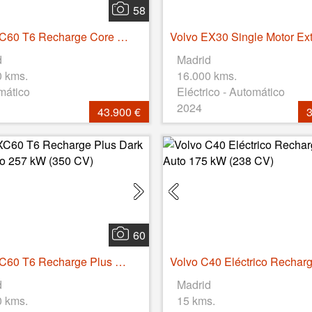
58
Volvo XC60 T6 Recharge Core AWD Auto 257 kW (350 CV)
d
Madrid
0 kms.
16.000 kms.
mático
Eléctrico - Automático
2024
43.900 €
3
60
Volvo XC60 T6 Recharge Plus Dark AWD Auto 257 kW (350 CV)
d
Madrid
0 kms.
15 kms.