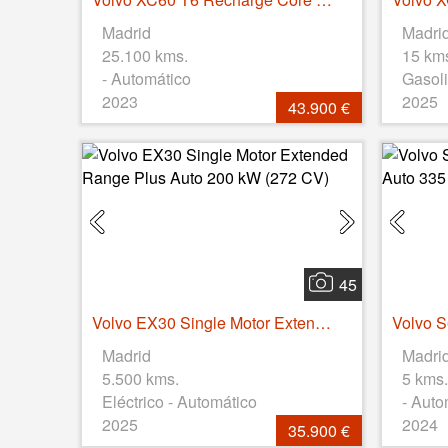
Madrid
Madri
25.100 kms.
15 km
- Automático
Gasoli
2023
2025
43.900 €
45
Volvo EX30 Single Motor Extended Range Plus Auto 200 kW (272 CV)
Madrid
Madri
5.500 kms.
5 kms.
Eléctrico - Automático
- Auto
2025
2024
35.900 €