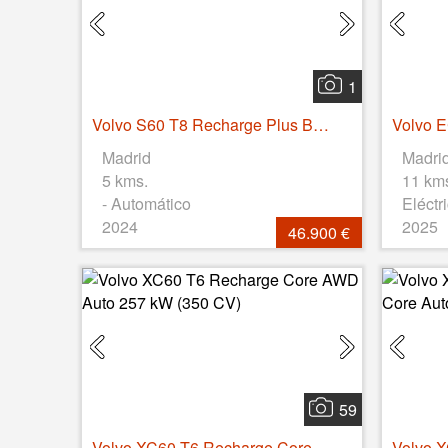
1
Volvo S60 T8 Recharge Plus Bright Auto 335 kW (455 CV)
Madrid
Madri
5 kms.
11 km
- Automático
Eléctr
2024
2025
46.900 €
59
Volvo XC60 T6 Recharge Core AWD Auto 257 kW (350 CV)