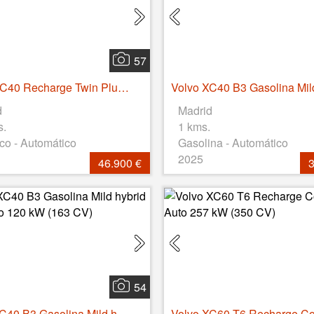
57
Volvo EC40 Recharge Twin Plus AWD Auto 325 kW (442 CV)
d
Madrid
s.
1 kms.
ico - Automático
Gasolina - Automático
2025
46.900 €
3
54
Volvo XC40 B3 Gasolina Mild hybrid Core Auto 120 kW (163 CV)