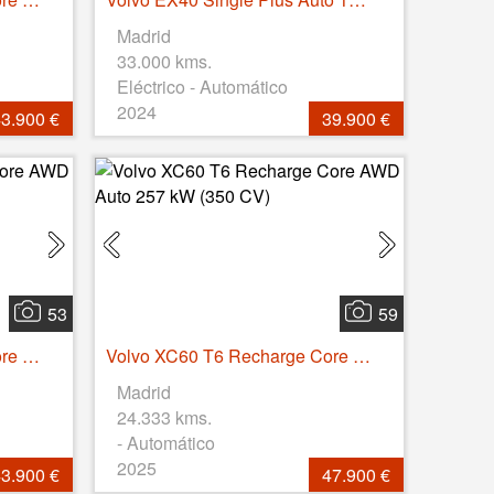
Madrid
33.000 kms.
Eléctrico - Automático
2024
3.900 €
39.900 €
53
59
Volvo XC60 T6 Recharge Core AWD Auto 257 kW (350 CV)
Volvo XC60 T6 Recharge Core AWD Auto 257 kW (350 CV)
Madrid
24.333 kms.
- Automático
2025
3.900 €
47.900 €