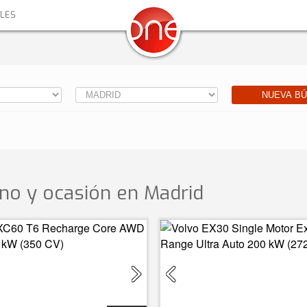
ALES
NUEVA B
no y ocasión
en Madrid