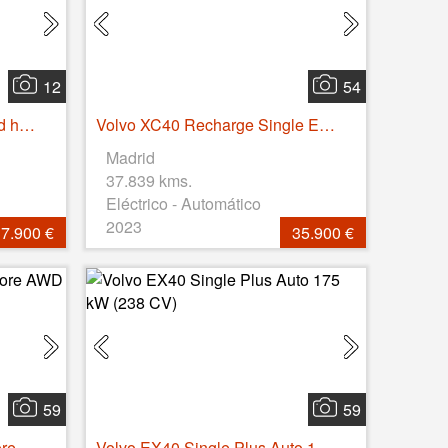
12
54
Volvo XC40 B3 Gasolina Mild hybrid Core Auto 120 kW (163 CV)
Volvo XC40 Recharge Single Extended Core Auto 185 kW (252 CV)
Madrid
37.839 kms.
Eléctrico - Automático
2023
7.900 €
35.900 €
59
59
Volvo XC60 T6 Recharge Core AWD Auto 257 kW (350 CV)
Volvo EX40 Single Plus Auto 175 kW (238 CV)