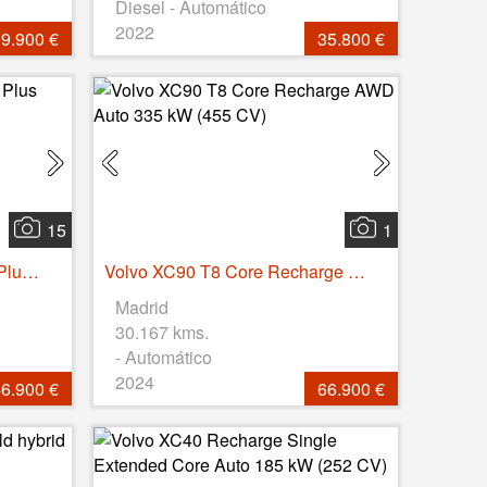
Diesel - Automático
2022
9.900 €
35.800 €
15
1
Volvo EC40 Recharge Twin Plus AWD Auto 325 kW (442 CV)
Volvo XC90 T8 Core Recharge AWD Auto 335 kW (455 CV)
Madrid
30.167 kms.
- Automático
2024
6.900 €
66.900 €