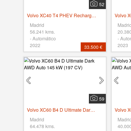
52
Volvo XC40 T4 PHEV Recharge Core Auto 155 kW (211 CV)
Madrid
Madri
56.241 kms.
20.38
- Automático
- Auto
2022
2023
33.500 €
59
Volvo XC60 B4 D Ultimate Dark AWD Auto 145 kW (197 CV)
Madrid
Madri
64.478 kms.
40.00