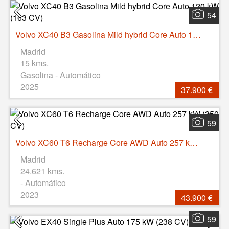
54
Volvo XC40 B3 Gasolina Mild hybrid Core Auto 120 kW (163 CV)
Madrid
15 kms.
Gasolina - Automático
2025
37.900 €
59
Volvo XC60 T6 Recharge Core AWD Auto 257 kW (350 CV)
Madrid
24.621 kms.
- Automático
2023
43.900 €
59