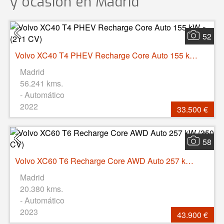
y ocasión
en Madrid
52
Volvo XC40 T4 PHEV Recharge Core Auto 155 kW (211 CV)
Madrid
56.241 kms.
- Automático
2022
33.500 €
58
Volvo XC60 T6 Recharge Core AWD Auto 257 kW (350 CV)
Madrid
20.380 kms.
- Automático
2023
43.900 €