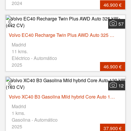
2024
46.900 €
57
Volvo EC40 Recharge Twin Plus AWD Auto 325 kW (442 CV)
Madrid
11 kms.
Eléctrico - Automático
2025
46.900 €
12
Volvo XC40 B3 Gasolina Mild hybrid Core Auto 120 kW (163 CV)
Madrid
1 kms.
Gasolina - Automático
2025
37.900 €