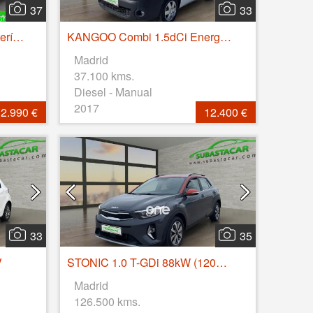
37
33
Zoe Intens 100 kW R135 Batería 50kWh
KANGOO Combi 1.5dCi Energy Profesional M1-AF 75
Madrid
37.100 kms.
Diesel - Manual
2017
2.990 €
12.400 €
33
35
V
STONIC 1.0 T-GDi 88kW (120CV) MHEV iMT Drive
Madrid
126.500 kms.