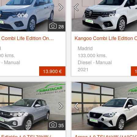
28
Kangoo Combi Life Edition One 1.5 Blue dCi 55kW(75CV)
d
Madrid
00 kms.
133.000 kms.
 - Manual
Diesel - Manual
2021
13.900 €
1
35
T-Cross Edición 1.0 TSI 70kW (95CV)