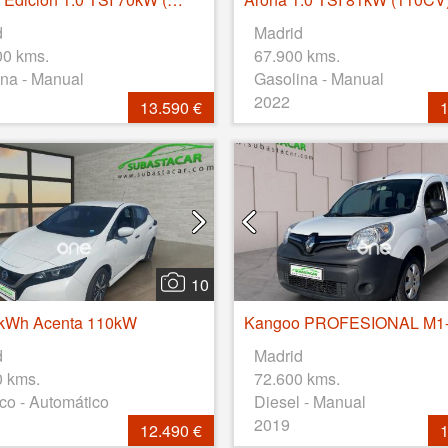
d
Madrid
00 kms.
67.900 kms.
na - Manual
Gasolina - Manual
2022
13.590 €
1
10
0kWh Acenta 110kW
d
Madrid
0 kms.
72.600 kms.
ico - Automático
Diesel - Manual
2019
12.490 €
1