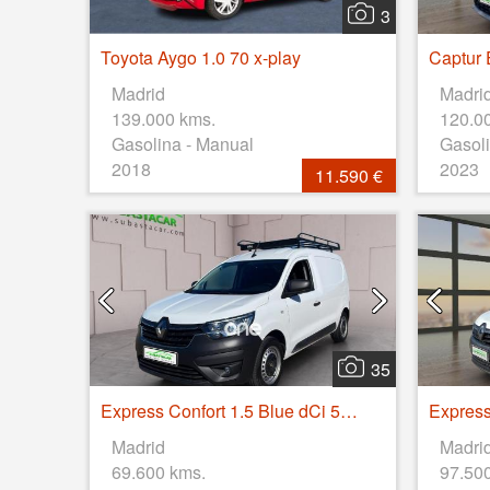
3
Toyota Aygo 1.0 70 x-play
Madrid
Madri
139.000 kms.
120.0
Gasolina - Manual
Gasoli
2018
2023
11.590 €
35
Express Confort 1.5 Blue dCi 55 kW (75 cv)
Madrid
Madri
69.600 kms.
97.50