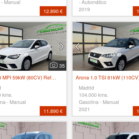
 - Manual
- Automático
2019
12.890 €
1
35
Ibiza 1.0 MPI 59kW (80CV) Referencia XM
d
Madrid
0 kms.
104.000 kms.
na - Manual
Gasolina - Manual
2021
11.890 €
1