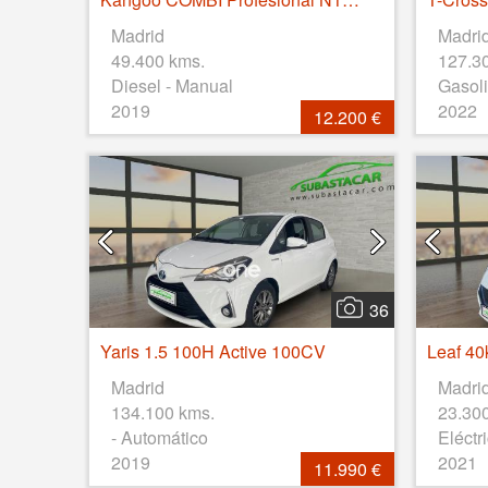
Madrid
Madri
49.400 kms.
127.3
Diesel - Manual
Gasoli
2019
2022
12.200 €
36
Yaris 1.5 100H Active 100CV
Leaf 4
Madrid
Madri
134.100 kms.
23.30
- Automático
Eléctr
2019
2021
11.990 €