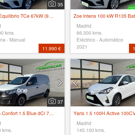
35
Captur Equilibrio TCe 67kW (90CV)
d
Madrid
00 kms.
66.300 kms.
na - Manual
Eléctrico - Automático
2021
11.990 €
1
37
Express Confort 1.5 Blue dCi 70 kW (95 cv)
Yaris 1.5 100H Active 100C
d
Madrid
0 kms.
145.100 kms.