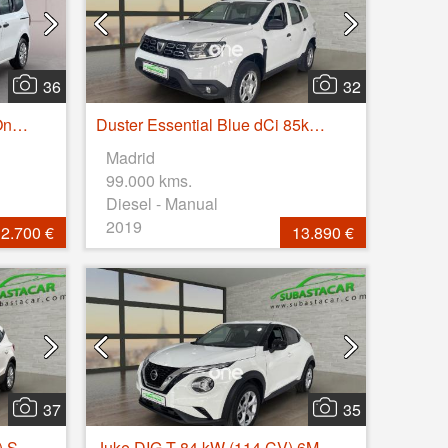
36
32
Kangoo Combi Life Edition One 1.5 Blue dCi 55kW(75CV)
Duster Essential Blue dCi 85kW (115CV) 4X4
Madrid
99.000 kms.
Diesel - Manual
2019
2.700 €
13.890 €
37
35
Arona 1.0 TSI 81kW (110CV) Style Plus
Juke DIG-T 84 kW (114 CV) 6M/T Acenta