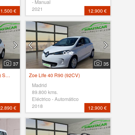
- Manual
2021
1.500 €
12.900 €
37
35
Arona 1.0 TSI 81kW (110CV) Style Go Eco
Zoe Life 40 R90 (92CV)
Madrid
89.800 kms.
Eléctrico - Automático
2018
2.890 €
12.900 €