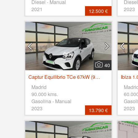
Diesel - Manual
Diesel
2021
2023
12.500 €
40
Captur Equilibrio TCe 67kW (90CV)
Madrid
Madri
90.000 kms.
60.00
Gasolina - Manual
Gasoli
2023
2023
13.790 €