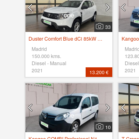
33
Duster Comfort Blue dCi 85kW (115CV) 4X4
Madrid
Madri
150.000 kms.
123.8
Diesel - Manual
Diesel
2021
2021
13.200 €
10
Kangoo COMBI Profesional N1 Energy dCi 55kW (75CV)