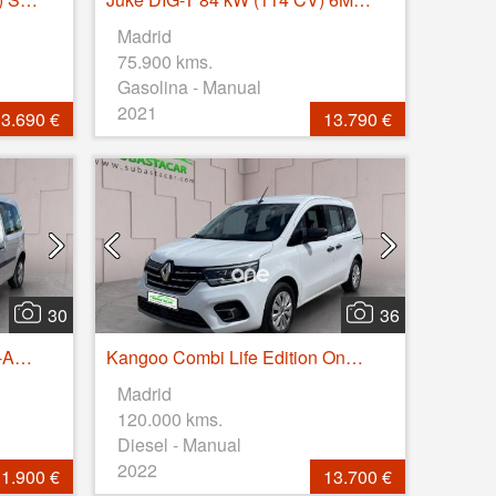
Madrid
75.900 kms.
Gasolina - Manual
2021
3.690 €
13.790 €
30
36
Kangoo PROFESIONAL M1-AF DCI 75
Kangoo Combi Life Edition One 1.5 Blue dCi 55kW(75CV)
Madrid
120.000 kms.
Diesel - Manual
2022
1.900 €
13.700 €