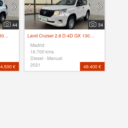
44
34
Land Cruiser 2.8 D-4D GX 130kW
Land Cruiser 2.8 D-4D GX 130kW
Madrid
16.700 kms.
Diesel - Manual
2021
4.500 €
49.400 €