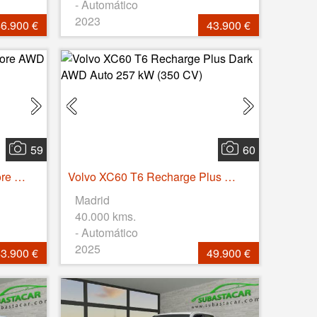
- Automático
2023
6.900 €
43.900 €
59
60
Volvo XC60 T6 Recharge Core AWD Auto 257 kW (350 CV)
Volvo XC60 T6 Recharge Plus Dark AWD Auto 257 kW (350 CV)
Madrid
40.000 kms.
- Automático
2025
3.900 €
49.900 €