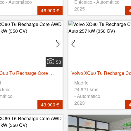
ico - Automático
Eléctrico - Automático
2025
46.900 €
4
53
Volvo XC60 T6 Recharge Core AWD Auto 257 kW (350 CV)
d
Madrid
5 kms.
24.621 kms.
mático
- Automático
2023
43.900 €
4