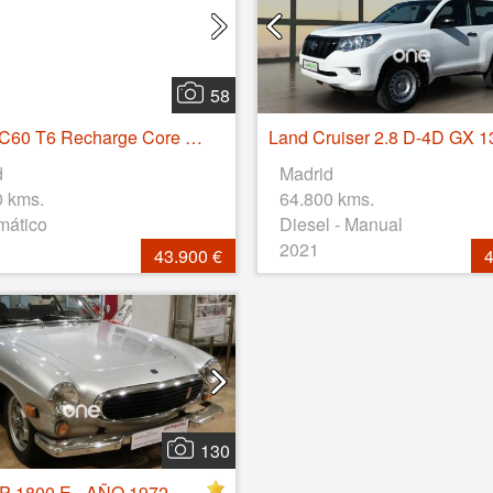
58
Volvo XC60 T6 Recharge Core AWD Auto 257 kW (350 CV)
d
Madrid
0 kms.
64.800 kms.
mático
Diesel - Manual
2021
43.900 €
4
130
P 1800 E - AÑO 1972