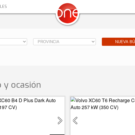
ALES
NUEVA B
 y ocasión