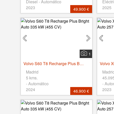
Diesel - Automático
Eléctr
2023
2025
49.900 €
1
Volvo S60 T8 Recharge Plus Bright Auto 335 kW (455 CV)
Madrid
Madri
5 kms.
45.09
- Automático
- Auto
2024
2023
46.900 €