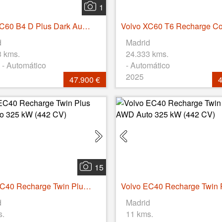
1
Volvo XC60 B4 D Plus Dark Auto 145 kW (197 CV)
d
Madrid
3 kms.
24.333 kms.
 - Automático
- Automático
2025
47.900 €
4
15
Volvo EC40 Recharge Twin Plus AWD Auto 325 kW (442 CV)
d
Madrid
s.
11 kms.