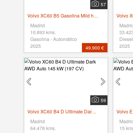
57
Volvo XC60 B5 Gasolina Mild hybrid Plus Dark AWD Auto 184 kW (250 CV)
Madrid
Madri
10.893 kms.
33.42
Gasolina - Automático
Diesel
2025
2025
49.900 €
59
Volvo XC60 B4 D Ultimate Dark AWD Auto 145 kW (197 CV)
Madrid
Madri
64.478 kms.
15 km