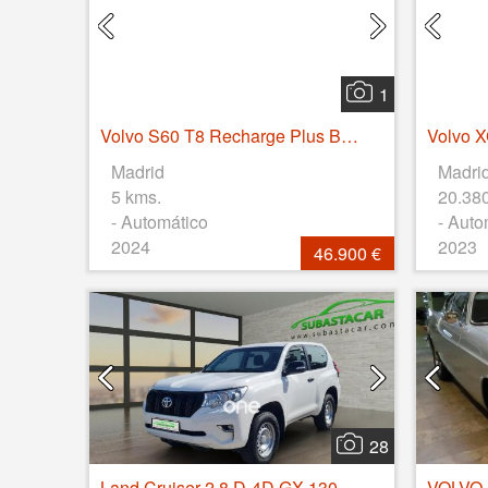
1
Volvo S60 T8 Recharge Plus Bright Auto 335 kW (455 CV)
Madrid
Madri
5 kms.
20.38
- Automático
- Auto
2024
2023
46.900 €
28
Land Cruiser 2.8 D-4D GX 130kW
VOLVO 