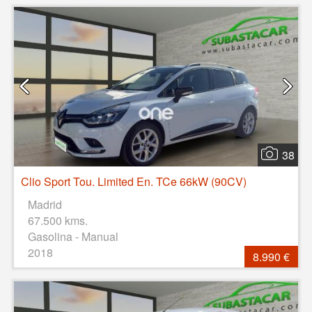
38
Clio Sport Tou. Limited En. TCe 66kW (90CV)
Madrid
67.500 kms.
Gasolina - Manual
2018
8.990 €