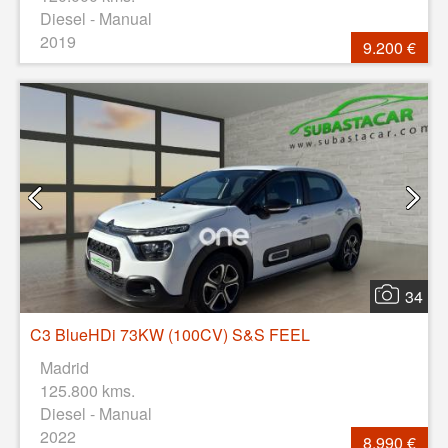
Diesel - Manual
2019
9.200 €
34
C3 BlueHDi 73KW (100CV) S&S FEEL
Madrid
125.800 kms.
Diesel - Manual
2022
8.990 €