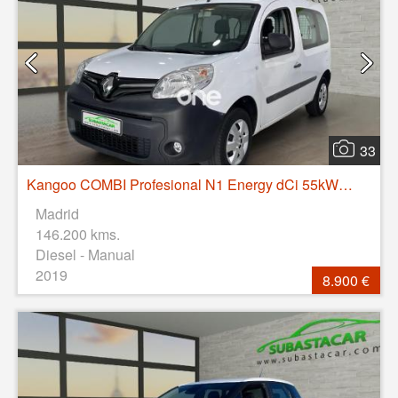
33
Kangoo COMBI Profesional N1 Energy dCi 55kW (75CV)
Madrid
146.200 kms.
Diesel - Manual
2019
8.900 €