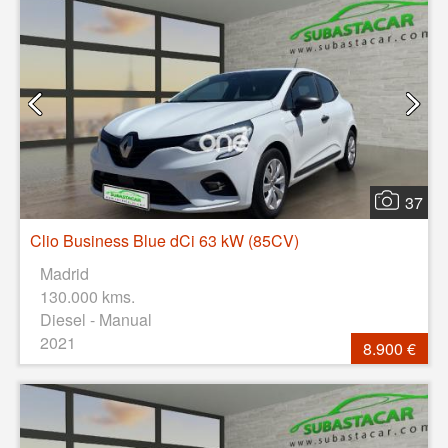
37
Clio Business Blue dCi 63 kW (85CV)
Madrid
130.000 kms.
Diesel - Manual
2021
8.900 €