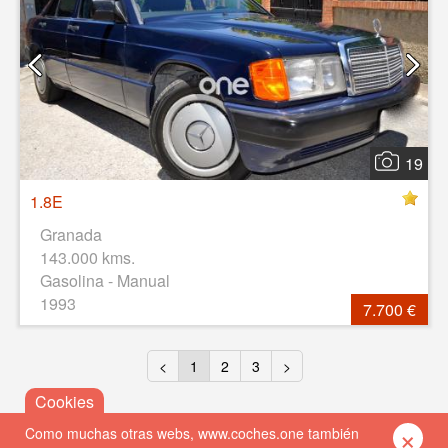
19
1.8E
Granada
143.000 kms.
Gasolina - Manual
1993
7.700 €
<
1
2
3
>
×
Como muchas otras webs, www.coches.one también