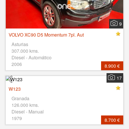
9
VOLVO XC90 D5 Momentum 7pl. Aut
Asturias
307.000 kms.
Diesel - Automático
2006
8.900 €
17
W123
Granada
126.000 kms.
Diesel - Manual
1979
8.700 €