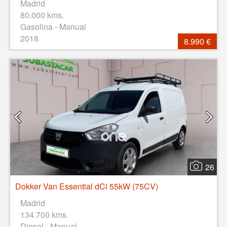
Madrid
80.000 kms.
Gasolina - Manual
2018
8.990 €
26
Dokker Van Essential dCi 55kW (75CV)
Madrid
134.700 kms.
Diesel - Manual