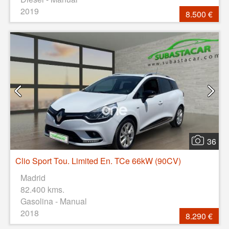
2019
8.500 €
36
Clio Sport Tou. Limited En. TCe 66kW (90CV)
Madrid
82.400 kms.
Gasolina - Manual
2018
8.290 €