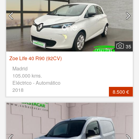
35
Zoe Life 40 R90 (92CV)
Madrid
105.000 kms.
Eléctrico - Automático
2018
8.500 €