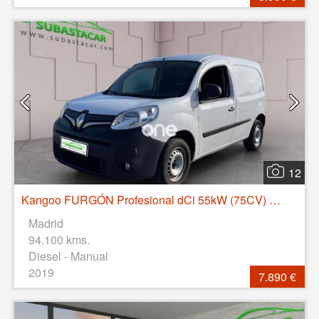
12
Kangoo FURGÓN Profesional dCi 55kW (75CV) Euro 6
Madrid
94.100 kms.
Diesel - Manual
2019
7.890 €