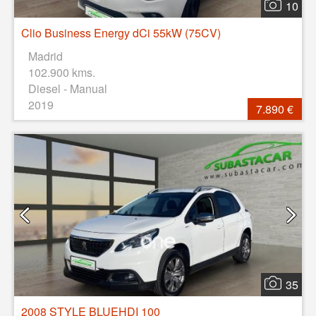
10
Clio Business Energy dCi 55kW (75CV)
Madrid
102.900 kms.
Diesel - Manual
2019
7.890 €
35
2008 STYLE BLUEHDI 100