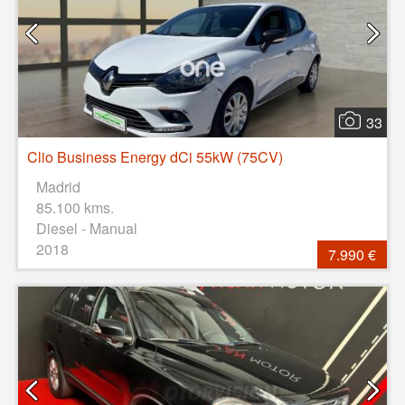
33
Clio Business Energy dCi 55kW (75CV)
Madrid
85.100 kms.
Diesel - Manual
2018
7.990 €