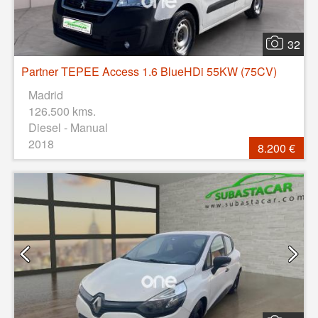
32
Partner TEPEE Access 1.6 BlueHDi 55KW (75CV)
Madrid
126.500 kms.
Diesel - Manual
2018
8.200 €