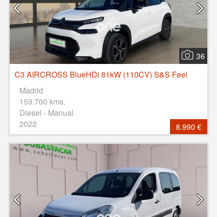
36
C3 AIRCROSS BlueHDi 81kW (110CV) S&S Feel
Madrid
159.700 kms.
Diesel - Manual
2022
8.990 €