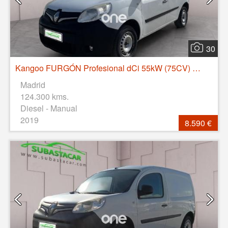
30
Kangoo FURGÓN Profesional dCi 55kW (75CV) Euro 6
Madrid
124.300 kms.
Diesel - Manual
2019
8.590 €