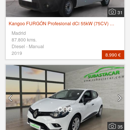
31
Kangoo FURGÓN Profesional dCi 55kW (75CV) Euro 6
Madrid
87.800 kms.
Diesel - Manual
2019
8.990 €
35