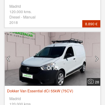
Madrid
120.000 kms.
Diesel - Manual
2018
8.890 €
28
Dokker Van Essential dCi 55kW (75CV)
Madrid
120.000 kms.