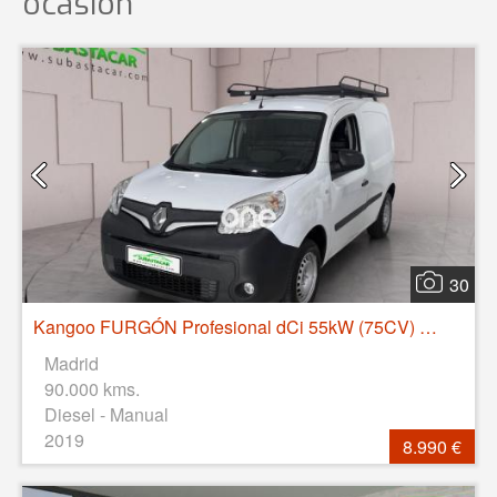
ocasión
30
Kangoo FURGÓN Profesional dCi 55kW (75CV) Euro 6
Madrid
90.000 kms.
Diesel - Manual
2019
8.990 €