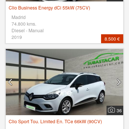
Clio Business Energy dCi 55kW (75CV)
Madrid
74.800 kms.
Diesel - Manual
2019
8.500 €
36
Clio Sport Tou. Limited En. TCe 66kW (90CV)