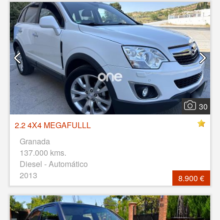
30
2.2 4X4 MEGAFULLL
Granada
137.000 kms.
Diesel - Automático
2013
8.900 €