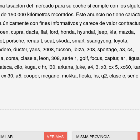
ma tasación del mercado para su coche si cumple con los sigui
de 150.000 kilómetros recorridos. Este anuncio no tiene caráct
 únicamente con fines informativos y carece de valor contractua
en, cupra, dacia, fiat, ford, honda, hyundai, jeep, kia, mazda,
t, porsche, renault, seat, skoda, smart, ssangyong, toyota,
ero, duster, yaris, 2008, tucson, ibiza, 208, sportage, a3, c4,
a, corsa, clase a, leon, 308, serie 1, golf, focus, captur, a1, tigua
 ateca, clio, kuga, c hr, i30, arkana, juke, a4, 3, x3, cx 5, xc60, k
, cx 30, a5, cooper, megane, mokka, fiesta, hs, q2, clase c, serie 
IMILAR
VER MÁS
MISMA PROVINCIA