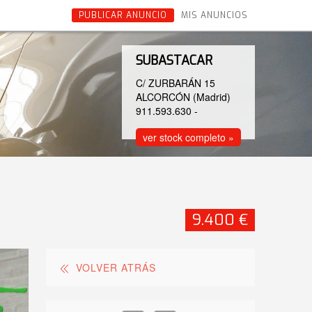
PUBLICAR ANUNCIO
MIS ANUNCIOS
SUBASTACAR
C/ ZURBARÁN 15
ALCORCÓN (Madrid)
911.593.630
-
ver stock completo »
9.400 €
VOLVER ATRÁS