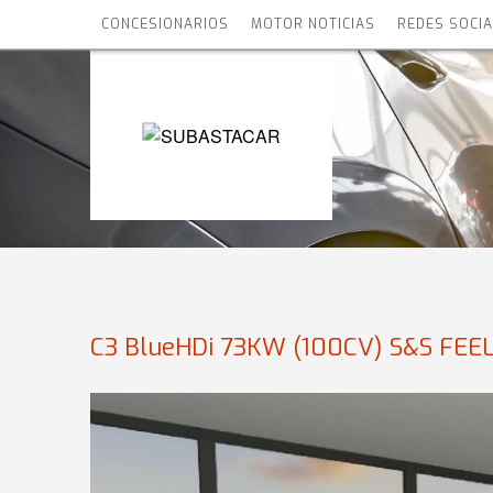
CONCESIONARIOS
MOTOR NOTICIAS
REDES SOCI
C3 BlueHDi 73KW (100CV) S&S FEE