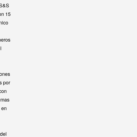
 S&S
on 15
nico
neros
l
iones
s por
 con
emas
i en
 del