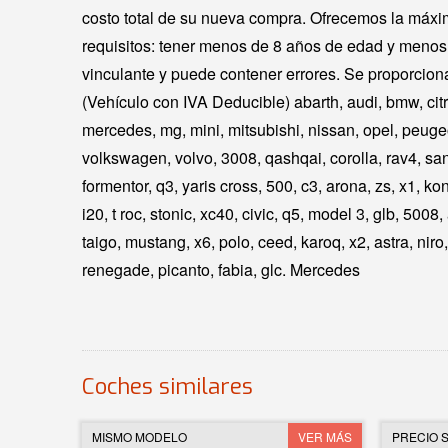
costo total de su nueva compra. Ofrecemos la máxi
requisitos: tener menos de 8 años de edad y menos 
vinculante y puede contener errores. Se proporciona
(Vehículo con IVA Deducible) abarth, audi, bmw, citro
mercedes, mg, mini, mitsubishi, nissan, opel, peugeo
volkswagen, volvo, 3008, qashqai, corolla, rav4, sand
formentor, q3, yaris cross, 500, c3, arona, zs, x1, kon
i20, t roc, stonic, xc40, civic, q5, model 3, glb, 5008,
taigo, mustang, x6, polo, ceed, karoq, x2, astra, niro
renegade, picanto, fabia, glc. Mercedes
Coches similares
MISMO MODELO
VER MÁS
PRECIO S