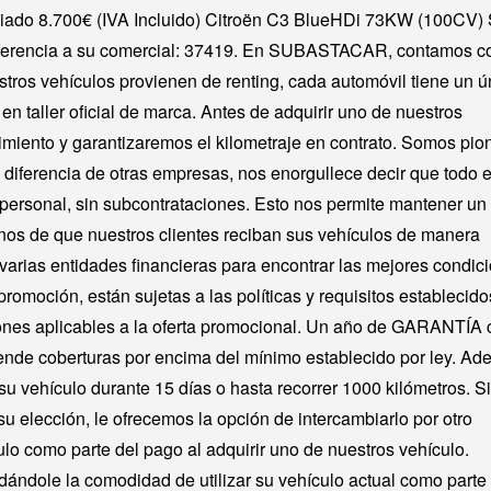
nciado 8.700€ (IVA Incluido) Citroën C3 BlueHDi 73KW (100CV)
ferencia a su comercial: 37419. En SUBASTACAR, contamos c
ros vehículos provienen de renting, cada automóvil tiene un ú
en taller oficial de marca. Antes de adquirir uno de nuestros
imiento y garantizaremos el kilometraje en contrato. Somos pio
A diferencia de otras empresas, nos enorgullece decir que todo e
 personal, sin subcontrataciones. Esto nos permite mantener un
rarnos de que nuestros clientes reciban sus vehículos de manera
arias entidades financieras para encontrar las mejores condic
romoción, están sujetas a las políticas y requisitos establecido
ciones aplicables a la oferta promocional. Un año de GARANTÍA
 coberturas por encima del mínimo establecido por ley. Ad
u vehículo durante 15 días o hasta recorrer 1000 kilómetros. S
u elección, le ofrecemos la opción de intercambiarlo por otro
lo como parte del pago al adquirir uno de nuestros vehículo.
dándole la comodidad de utilizar su vehículo actual como parte