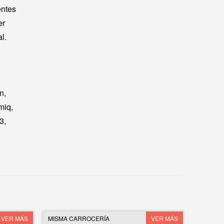
entes
er
l.
n,
amiq,
3,
VER MÁS
MISMA CARROCERÍA
VER MÁS