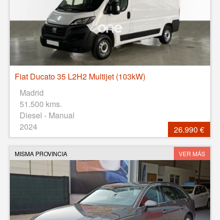
Fiat Ducato 35 L2H2 Multijet (103kW)
Madrid
51.500 kms.
Diesel - Manual
2024
26.990 €
MISMA PROVINCIA
VER MÁS