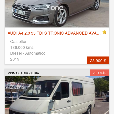
AUDI A4 2.0 35 TDI S TRONIC ADVANCED AVANT hibrido IHEV, 163 CV, 14/11/2019,
Castellón
136.000 kms.
Diesel - Automático
2019
23.900 €
MISMA CARROCERÍA
VER MÁS