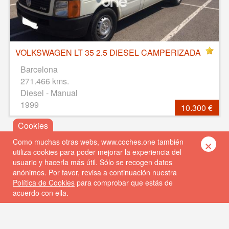
VOLKSWAGEN LT 35 2.5 DIESEL CAMPERIZADA
Barcelona
271.466 kms.
Diesel - Manual
1999
10.300 €
×
Como muchas otras webs, www.coches.one también
utiliza cookies para poder mejorar la experiencia del
usuario y hacerla más útil. Sólo se recogen datos
anónimos. Por favor, revisa a continuación nuestra
Política de Cookies
para comprobar que estás de
acuerdo con ella.
© 2026 Coches One
Política de privacidad
Política de cookies
FAQs
Contacto