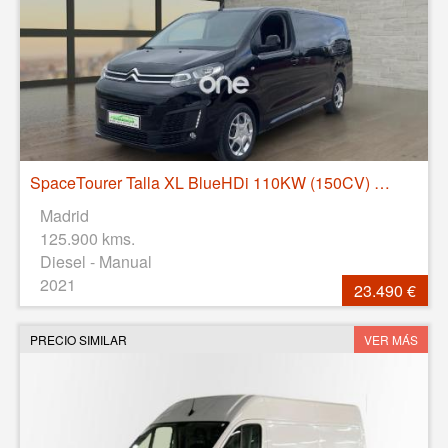
SpaceTourer Talla XL BlueHDi 110KW (150CV) Business
Madrid
125.900 kms.
Diesel - Manual
2021
23.490 €
PRECIO SIMILAR
VER MÁS