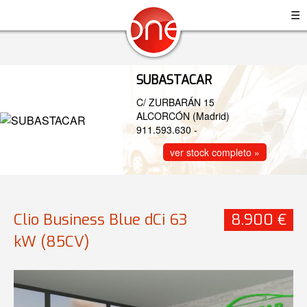
☰
SUBASTACAR
C/ ZURBARÁN 15
ALCORCÓN (Madrid)
911.593.630
-
ver stock completo »
Clio Business Blue dCi 63
8.900 €
kW (85CV)