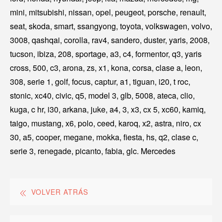
mini, mitsubishi, nissan, opel, peugeot, porsche, renault,
seat, skoda, smart, ssangyong, toyota, volkswagen, volvo,
3008, qashqai, corolla, rav4, sandero, duster, yaris, 2008,
tucson, ibiza, 208, sportage, a3, c4, formentor, q3, yaris
cross, 500, c3, arona, zs, x1, kona, corsa, clase a, leon,
308, serie 1, golf, focus, captur, a1, tiguan, i20, t roc,
stonic, xc40, civic, q5, model 3, glb, 5008, ateca, clio,
kuga, c hr, i30, arkana, juke, a4, 3, x3, cx 5, xc60, kamiq,
taigo, mustang, x6, polo, ceed, karoq, x2, astra, niro, cx
30, a5, cooper, megane, mokka, fiesta, hs, q2, clase c,
serie 3, renegade, picanto, fabia, glc. Mercedes
VOLVER ATRÁS