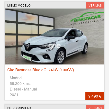
MISMO MODELO
VER MÁS
Clio Business Blue dCi 74kW (100CV)
Madrid
58.200 kms.
Diesel - Manual
2021
9.490 €
PRECIO SIMILAR
VER MÁS