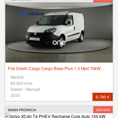
Fiat Doblò Cargo Cargo Base Plus 1.3 Mjet 70kW (95CV)
Madrid
60.820 kms.
Diesel - Manual
2020
9.790 €
MISMA PROVINCIA
VER MÁS