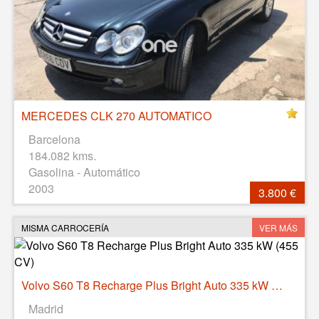
MERCEDES CLK 270 AUTOMATICO
Barcelona
184.082 kms.
Gasolina - Automático
2003
3.800 €
MISMA CARROCERÍA
VER MÁS
Volvo S60 T8 Recharge Plus Bright Auto 335 kW (455 CV)
Madrid