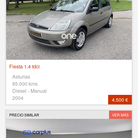
Fiesta 1.4 tdci
Asturias
85.000 kms.
Diesel - Manual
2004
4.500 €
PRECIO SIMILAR
VER MÁS