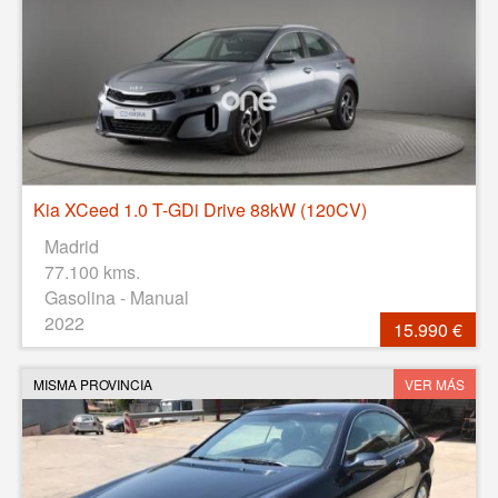
Kia XCeed 1.0 T-GDi Drive 88kW (120CV)
Madrid
77.100 kms.
Gasolina - Manual
2022
15.990 €
MISMA PROVINCIA
VER MÁS