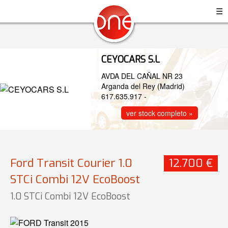
☰
CEYOCARS S.L
AVDA DEL CAÑAL NR 23
Arganda del Rey (Madrid)
617.635.917
-
ver stock completo »
Ford Transit Courier 1.0
12.700 €
STCi Combi 12V EcoBoost
1.0 STCi Combi 12V EcoBoost