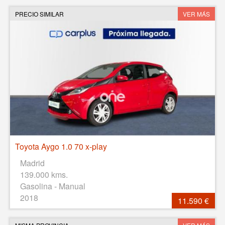
PRECIO SIMILAR
VER MÁS
Toyota Aygo 1.0 70 x-play
Madrid
139.000 kms.
Gasolina - Manual
2018
11.590 €