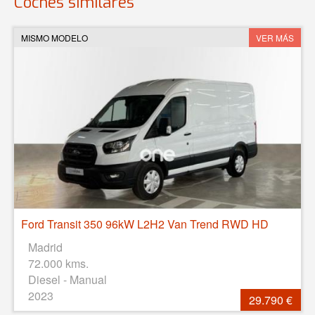
Coches similares
MISMO MODELO
VER MÁS
Ford Transit 350 96kW L2H2 Van Trend RWD HD
Madrid
72.000 kms.
Diesel - Manual
2023
29.790 €