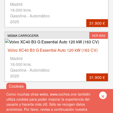
Madrid
18.000 kms.
Gasolina - Automático
2025
31.900 €
MISMA CARROCERÍA
VER MÁS
Volvo XC40 B3 G Essential Auto 120 kW (163 CV)
Madrid
18.000 kms.
Gasolina - Automático
2025
31.900 €
×
Como muchas otras webs, www.coches.one también
utiliza cookies para poder mejorar la experiencia del
usuario y hacerla más útil. Sólo se recogen datos
anónimos. Por favor, revisa a continuación nuestra