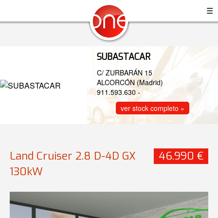
☰
SUBASTACAR
C/ ZURBARÁN 15
ALCORCÓN (Madrid)
911.593.630
-
ver stock completo »
Land Cruiser 2.8 D-4D GX
46.990 €
130kW