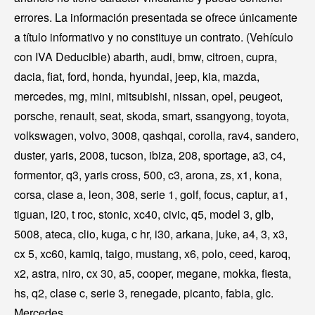
errores. La información presentada se ofrece únicamente
a título informativo y no constituye un contrato. (Vehículo
con IVA Deducible) abarth, audi, bmw, citroen, cupra,
dacia, fiat, ford, honda, hyundai, jeep, kia, mazda,
mercedes, mg, mini, mitsubishi, nissan, opel, peugeot,
porsche, renault, seat, skoda, smart, ssangyong, toyota,
volkswagen, volvo, 3008, qashqai, corolla, rav4, sandero,
duster, yaris, 2008, tucson, ibiza, 208, sportage, a3, c4,
formentor, q3, yaris cross, 500, c3, arona, zs, x1, kona,
corsa, clase a, leon, 308, serie 1, golf, focus, captur, a1,
tiguan, i20, t roc, stonic, xc40, civic, q5, model 3, glb,
5008, ateca, clio, kuga, c hr, i30, arkana, juke, a4, 3, x3,
cx 5, xc60, kamiq, taigo, mustang, x6, polo, ceed, karoq,
x2, astra, niro, cx 30, a5, cooper, megane, mokka, fiesta,
hs, q2, clase c, serie 3, renegade, picanto, fabia, glc.
Mercedes