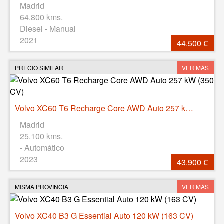
Madrid
64.800 kms.
Diesel - Manual
2021
44.500 €
PRECIO SIMILAR
VER MÁS
Volvo XC60 T6 Recharge Core AWD Auto 257 kW (350 CV)
Madrid
25.100 kms.
- Automático
2023
43.900 €
MISMA PROVINCIA
VER MÁS
Volvo XC40 B3 G Essential Auto 120 kW (163 CV)