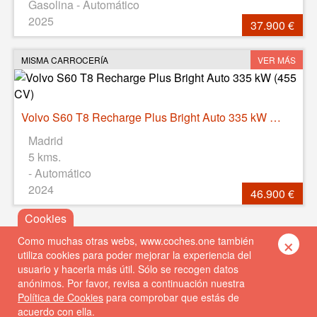
Gasolina - Automático
2025
37.900 €
MISMA CARROCERÍA
VER MÁS
Volvo S60 T8 Recharge Plus Bright Auto 335 kW (455 CV)
Madrid
5 kms.
- Automático
2024
46.900 €
×
Como muchas otras webs, www.coches.one también
utiliza cookies para poder mejorar la experiencia del
usuario y hacerla más útil. Sólo se recogen datos
anónimos. Por favor, revisa a continuación nuestra
Política de Cookies
para comprobar que estás de
acuerdo con ella.