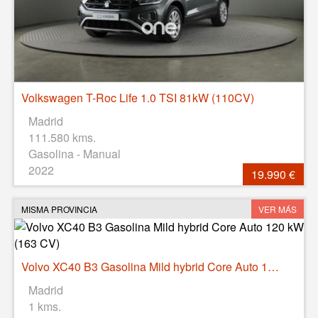
Volkswagen T-Roc Life 1.0 TSI 81kW (110CV)
Madrid
111.580 kms.
Gasolina - Manual
2022
19.990 €
MISMA PROVINCIA
VER MÁS
Volvo XC40 B3 Gasolina Mild hybrid Core Auto 120 kW (163 CV)
Madrid
1 kms.