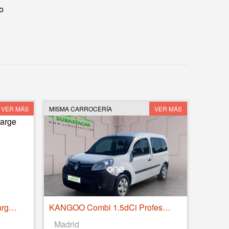
o
VER MÁS
MISMA CARROCERÍA
VER MÁS
Volvo XC40 T4 PHEV Recharge Core Auto 155 kW (211 CV)
KANGOO Combi 1.5dCi Profesional M1-AF 75
Madrid