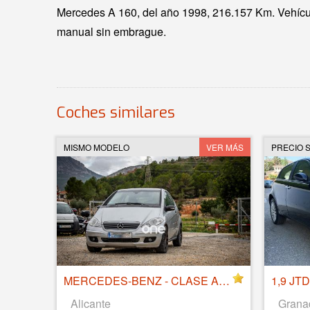
Mercedes A 160, del año 1998, 216.157 Km. Vehícul
manual sin embrague.
Coches similares
MISMO MODELO
VER MÁS
PRECIO S
MERCEDES-BENZ - CLASE A A 180 CDI ELEGANCE
1,9 JT
Alicante
Grana