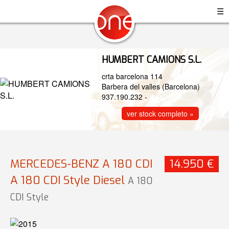
☰
HUMBERT CAMIONS S.L.
crta barcelona 114
Barbera del valles (Barcelona)
937.190.232
-
ver stock completo »
MERCEDES-BENZ A 180 CDI
14.950 €
A 180 CDI Style Diesel
A 180
CDI Style