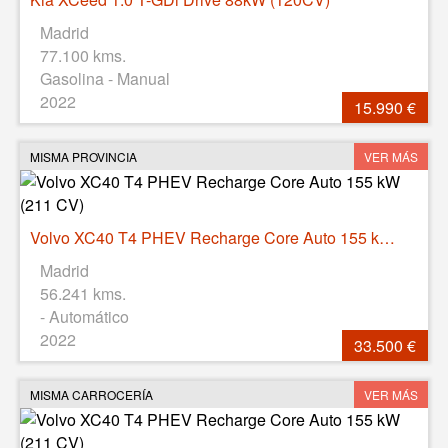
Madrid
77.100 kms.
Gasolina - Manual
2022
15.990 €
MISMA PROVINCIA
VER MÁS
Volvo XC40 T4 PHEV Recharge Core Auto 155 kW (211 CV)
Madrid
56.241 kms.
- Automático
2022
33.500 €
MISMA CARROCERÍA
VER MÁS