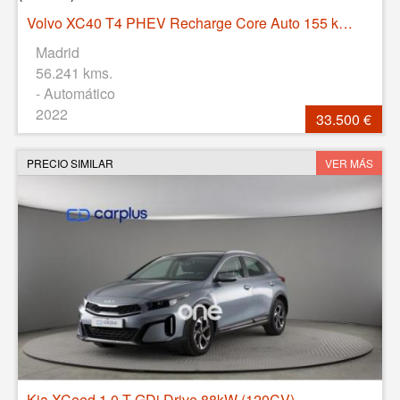
Volvo XC40 T4 PHEV Recharge Core Auto 155 kW (211 CV)
Madrid
56.241 kms.
- Automático
2022
33.500 €
PRECIO SIMILAR
VER MÁS
Kia XCeed 1.0 T-GDi Drive 88kW (120CV)