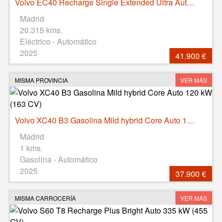
Volvo EC40 Recharge Single Extended Ultra Auto 185 kW (252 CV)
Madrid
20.315 kms.
Eléctrico - Automático
2025
41.900 €
MISMA PROVINCIA
VER MÁS
Volvo XC40 B3 Gasolina Mild hybrid Core Auto 120 kW (163 CV)
Madrid
1 kms.
Gasolina - Automático
2025
37.900 €
MISMA CARROCERÍA
VER MÁS