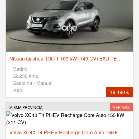
Nissan Qashqai DIG-T 103 kW (140 CV) E6D TEKNA+
Madrid
62.238 kms.
Gasolina - Manual
2020
18.490 €
MISMA PROVINCIA
VER MÁS
Volvo XC40 T4 PHEV Recharge Core Auto 155 kW (211 CV)