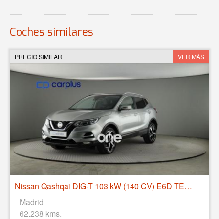
Coches similares
PRECIO SIMILAR
VER MÁS
Nissan Qashqai DIG-T 103 kW (140 CV) E6D TEKNA+
Madrid
62.238 kms.