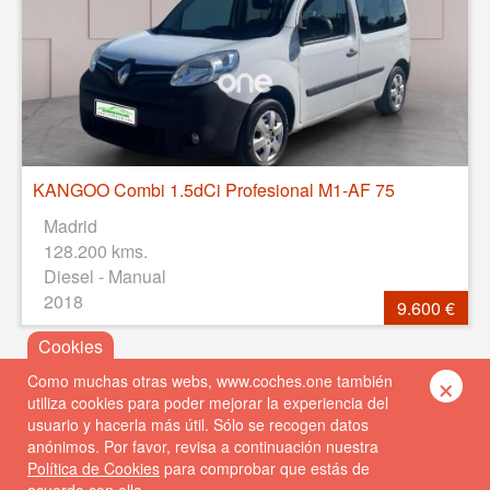
KANGOO Combi 1.5dCi Profesional M1-AF 75
Madrid
128.200 kms.
Diesel - Manual
2018
9.600 €
×
Como muchas otras webs, www.coches.one también
utiliza cookies para poder mejorar la experiencia del
usuario y hacerla más útil. Sólo se recogen datos
anónimos. Por favor, revisa a continuación nuestra
Política de Cookies
para comprobar que estás de