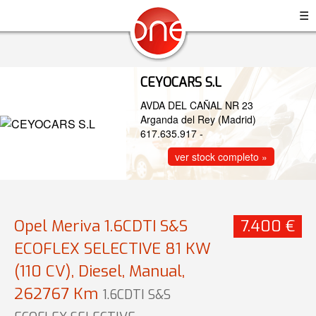
☰
CEYOCARS S.L
AVDA DEL CAÑAL NR 23
Arganda del Rey (Madrid)
617.635.917
-
ver stock completo »
Opel Meriva 1.6CDTI S&S
7.400 €
ECOFLEX SELECTIVE 81 KW
(110 CV), Diesel, Manual,
262767 Km
1.6CDTI S&S