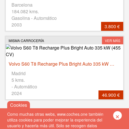
Barcelona
184.082 kms.
Gasolina - Automático
2003
3.800 €
MISMA CARROCERÍA
VER MÁS
Volvo S60 T8 Recharge Plus Bright Auto 335 kW (455 CV)
Madrid
5 kms.
- Automático
2024
46.900 €
×
Como muchas otras webs, www.coches.one también
utiliza cookies para poder mejorar la experiencia del
usuario y hacerla más útil. Sólo se recogen datos