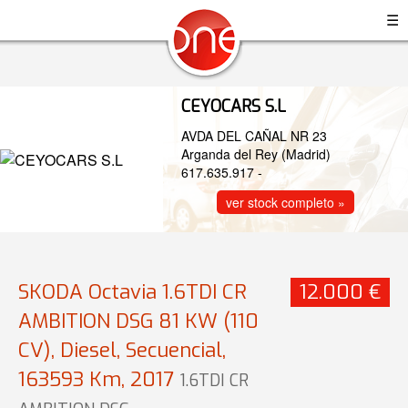
☰
CEYOCARS S.L
AVDA DEL CAÑAL NR 23
Arganda del Rey (Madrid)
617.635.917
-
ver stock completo »
SKODA Octavia 1.6TDI CR
12.000 €
AMBITION DSG 81 KW (110
CV), Diesel, Secuencial,
163593 Km, 2017
1.6TDI CR