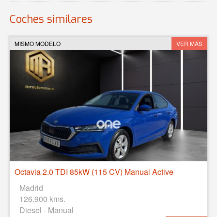
Coches similares
MISMO MODELO
VER MÁS
Octavia 2.0 TDI 85kW (115 CV) Manual Active
Madrid
126.900 kms.
Diesel - Manual