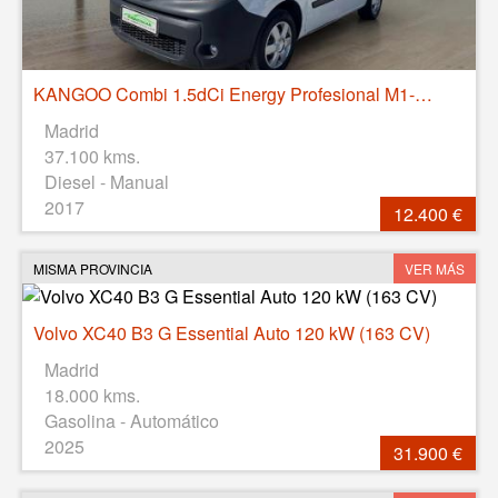
KANGOO Combi 1.5dCi Energy Profesional M1-AF 75
Madrid
37.100 kms.
Diesel - Manual
2017
12.400 €
MISMA PROVINCIA
VER MÁS
Volvo XC40 B3 G Essential Auto 120 kW (163 CV)
Madrid
18.000 kms.
Gasolina - Automático
2025
31.900 €