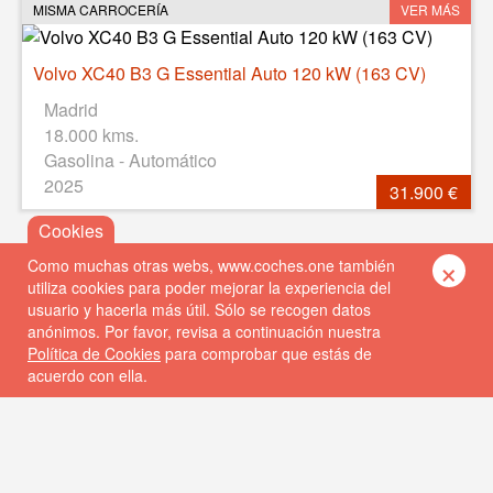
MISMA CARROCERÍA
VER MÁS
Volvo XC40 B3 G Essential Auto 120 kW (163 CV)
Madrid
18.000 kms.
Gasolina - Automático
2025
31.900 €
×
Como muchas otras webs, www.coches.one también
utiliza cookies para poder mejorar la experiencia del
usuario y hacerla más útil. Sólo se recogen datos
anónimos. Por favor, revisa a continuación nuestra
Política de Cookies
para comprobar que estás de
acuerdo con ella.
© 2026 Coches One
Política de privacidad
Política de cookies
FAQs
Contacto
DISEÑO WEB: ALBIN SOFT