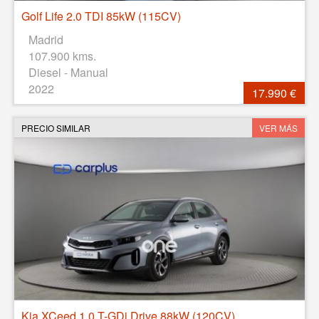
Golf Life 2.0 TDI 85kW (115CV)
Madrid
107.900 kms.
Diesel - Manual
2022
17.990 €
PRECIO SIMILAR
VER MÁS
Kia XCeed 1.0 T-GDi Drive 88kW (120CV)