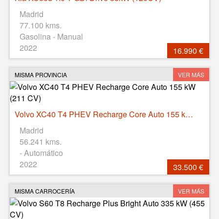
Madrid
77.100 kms.
Gasolina - Manual
2022
16.990 €
MISMA PROVINCIA
VER MÁS
Volvo XC40 T4 PHEV Recharge Core Auto 155 kW (211 CV)
Madrid
56.241 kms.
- Automático
2022
33.500 €
MISMA CARROCERÍA
VER MÁS