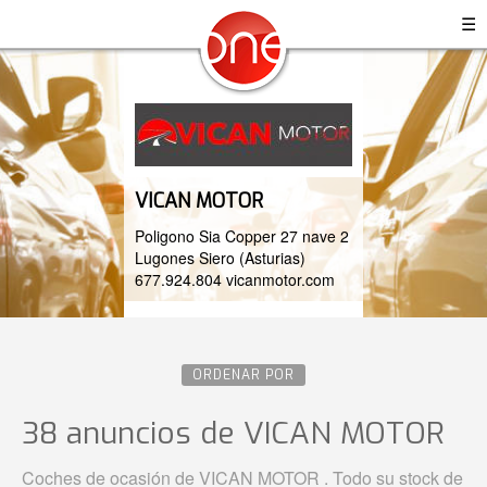
☰
VICAN MOTOR
Poligono Sia Copper 27 nave 2
Lugones Siero (Asturias)
677.924.804
vicanmotor.com
ORDENAR POR
38 anuncios de VICAN MOTOR
Coches de ocasión de VICAN MOTOR . Todo su stock de