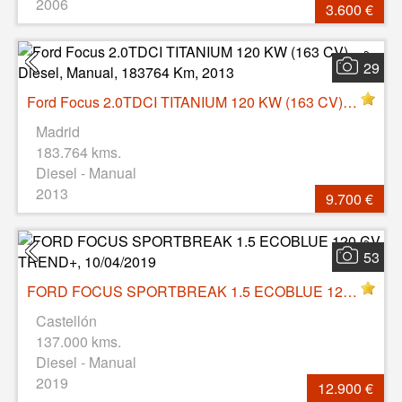
2006
3.600 €
29
Ford Focus 2.0TDCI TITANIUM 120 KW (163 CV), Diesel, Manual, 183764 Km, 2013
Madrid
183.764 kms.
Diesel - Manual
2013
9.700 €
53
FORD FOCUS SPORTBREAK 1.5 ECOBLUE 120 CV TREND+, 10/04/2019
Castellón
137.000 kms.
Diesel - Manual
2019
12.900 €