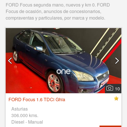
FORD Focus segunda mano, nuevos y km 0. FORD
Focus de ocasión, anuncios de concesionarios,
compraventas y particulares, por marca y modelo.
10
FORD Focus 1.6 TDCi Ghia
Asturias
306.000 kms.
Diesel - Manual