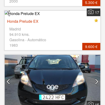
2000
5.300 €
17
Honda Prelude EX
Madrid
94.910 kms.
Gasolina - Automático
1983
9.600 €
15