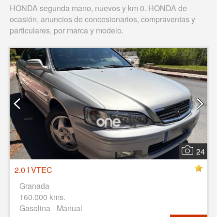
HONDA segunda mano, nuevos y km 0. HONDA de
ocasión, anuncios de concesionarios, compraventas y
particulares, por marca y modelo.
24
2.0 I VTEC
Granada
160.000 kms.
Gasolina - Manual