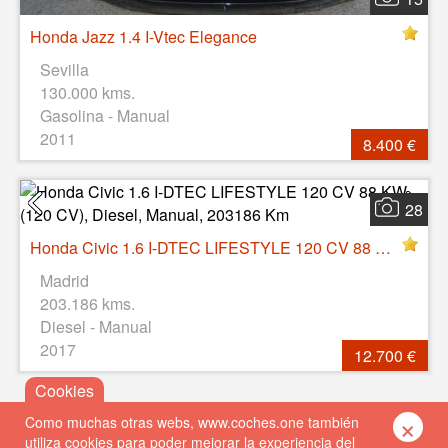
Honda Jazz 1.4 I-Vtec Elegance
Sevilla
130.000 kms.
Gasolina - Manual
2011
8.400 €
28
Honda Civic 1.6 I-DTEC LIFESTYLE 120 CV 88 KW (120 CV), Diesel, Manual, 203186 Km
Madrid
203.186 kms.
Diesel - Manual
2017
12.700 €
×
Como muchas otras webs, www.coches.one también
utiliza cookies para poder mejorar la experiencia del