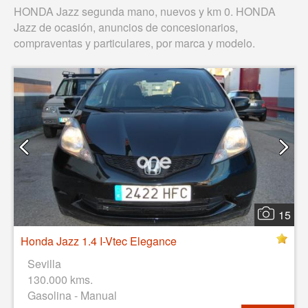
HONDA Jazz segunda mano, nuevos y km 0. HONDA
Jazz de ocasión, anuncios de concesionarios,
compraventas y particulares, por marca y modelo.
15
Honda Jazz 1.4 I-Vtec Elegance
Sevilla
130.000 kms.
Gasolina - Manual