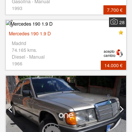
Gasolina - Manual
1993
7.700 €
28
Mercedes 190 1.9 D
Madrid
74.165 kms.
acepto
cambio
Diesel - Manual
1966
14.000 €