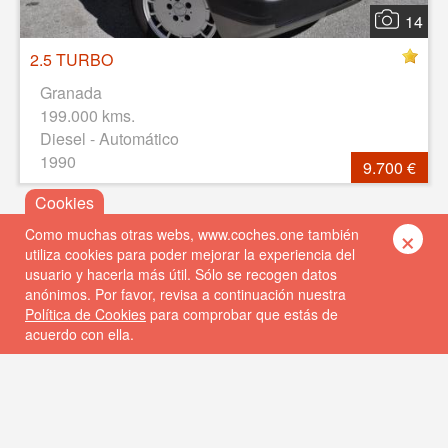
14
2.5 TURBO
Granada
199.000 kms.
Diesel - Automático
1990
9.700 €
×
Como muchas otras webs, www.coches.one también
utiliza cookies para poder mejorar la experiencia del
usuario y hacerla más útil. Sólo se recogen datos
anónimos. Por favor, revisa a continuación nuestra
Política de Cookies
para comprobar que estás de
acuerdo con ella.
© 2026 Coches One
Política de privacidad
Política de cookies
FAQs
Contacto
DISEÑO WEB: ALBIN SOFT