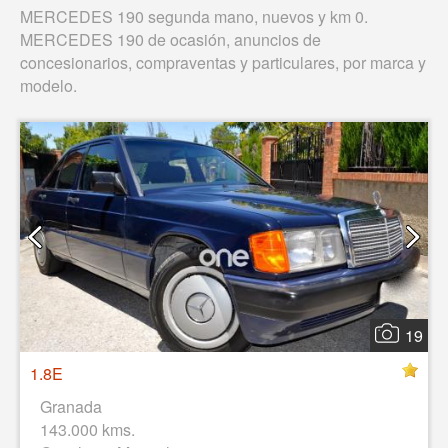
MERCEDES 190 segunda mano, nuevos y km 0.
MERCEDES 190 de ocasión, anuncios de
concesionarios, compraventas y particulares, por marca y
modelo.
19
1.8E
Granada
143.000 kms.