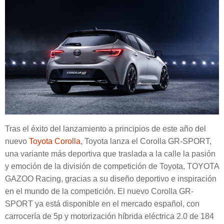
Tras el éxito del lanzamiento a principios de este año del
nuevo
Toyota Corolla
, Toyota lanza el Corolla GR-SPORT,
una variante más deportiva que traslada a la calle la pasión
y emoción de la división de competición de Toyota, TOYOTA
GAZOO Racing, gracias a su diseño deportivo e inspiración
en el mundo de la competición. El nuevo Corolla GR-
SPORT ya está disponible en el mercado español, con
carrocería de 5p y motorización híbrida eléctrica 2.0 de 184