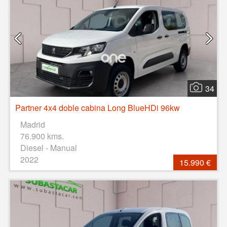
34
Partner 4x4 doble cabina Long BlueHDi 96kw
Madrid
76.900 kms.
Diesel - Manual
2022
15.990 €