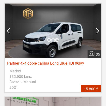
35
Partner 4x4 doble cabina Long BlueHDi 96kw
Madrid
132.900 kms.
Diesel - Manual
2021
15.800 €