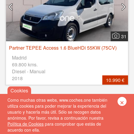
31
Partner TEPEE Access 1.6 BlueHDi 55KW (75CV)
Madrid
69.800 kms.
Diesel - Manual
2018
10.990 €
×
Como muchas otras webs, www.coches.one también
utiliza cookies para poder mejorar la experiencia del
usuario y hacerla más útil. Sólo se recogen datos
anónimos. Por favor, revisa a continuación nuestra
Política de Cookies
para comprobar que estás de
acuerdo con ella.