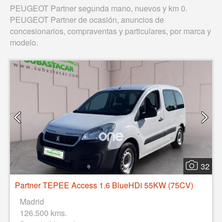
PEUGEOT Partner segunda mano, nuevos y km 0.
PEUGEOT Partner de ocasión, anuncios de
concesionarios, compraventas y particulares, por marca y
modelo.
32
Partner TEPEE Access 1.6 BlueHDi 55KW (75CV)
Madrid
126.500 kms.