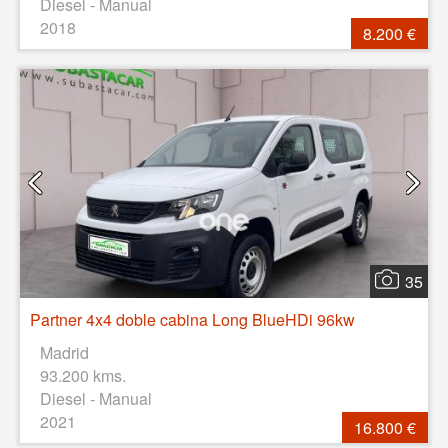
Diesel - Manual
2018
8.200 €
35
Partner 4x4 doble cabina Long BlueHDi 96kw
Madrid
93.200 kms.
Diesel - Manual
2021
16.800 €