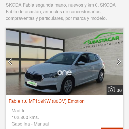
SKODA Fabia segunda mano, nuevos y km 0. SKODA
Fabia de ocasión, anuncios de concesionarios,
compraventas y particulares, por marca y modelo.
36
Fabia 1.0 MPI 59KW (80CV) Emotion
Madrid
102.800 kms.
Gasolina - Manual