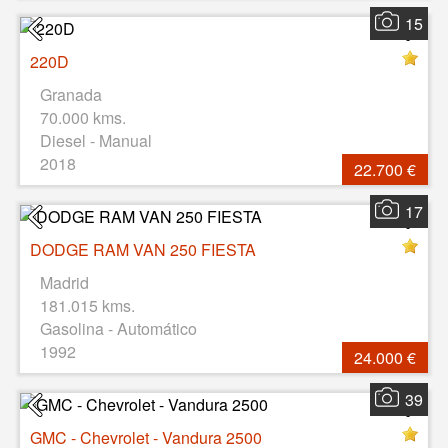
15
220D
Granada
70.000 kms.
Diesel - Manual
2018
22.700 €
17
DODGE RAM VAN 250 FIESTA
Madrid
181.015 kms.
Gasolina - Automático
1992
24.000 €
39
GMC - Chevrolet - Vandura 2500