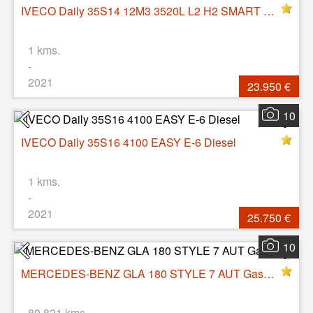
IVECO Daily 35S14 12M3 3520L L2 H2 SMART E-6 Diesel
1 kms.
-
2021
23.950 €
10
IVECO Daily 35S16 4100 EASY E-6 Diesel
1 kms.
-
2021
25.750 €
10
MERCEDES-BENZ GLA 180 STYLE 7 AUT Gasolina
80.821 kms.