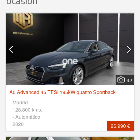
ocasión
42
A5 Advanced 45 TFSI 195kW quattro Sportback
Madrid
128.800 kms.
- Automático
2020
26.990 €