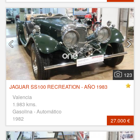
123
JAGUAR SS100 RECREATION - AÑO 1983
Valencia
1.983 kms.
Gasolina - Automático
1982
27.000 €