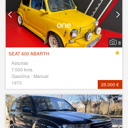
8
SEAT 600 ABARTH
Asturias
7.000 kms.
Gasolina - Manual
1973
25.000 €