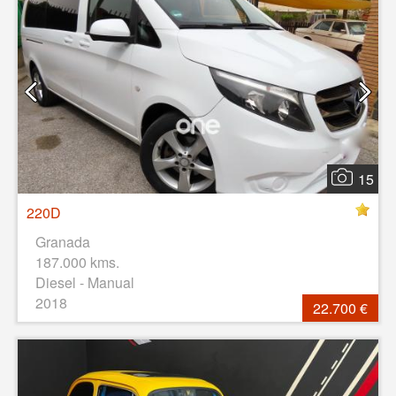
15
220D
Granada
187.000 kms.
Diesel - Manual
2018
22.700 €