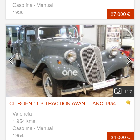
Gasolina - Manual
1930
27.000 €
117
CITROEN 11 B TRACTION AVANT - AÑO 1954
Valencia
1.954 kms.
Gasolina - Manual
1954
24.000 €