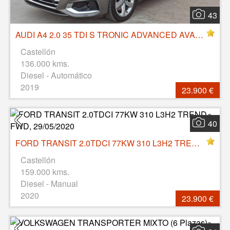
43
AUDI A4 2.0 35 TDI S TRONIC ADVANCED AVANT hibrido IHEV, 163 CV, 14/11/2019,
Castellón
136.000 kms.
Diesel - Automático
2019
23.900 €
40
FORD TRANSIT 2.0TDCI 77KW 310 L3H2 TREND FWD, 29/05/2020
Castellón
159.000 kms.
Diesel - Manual
2020
23.900 €