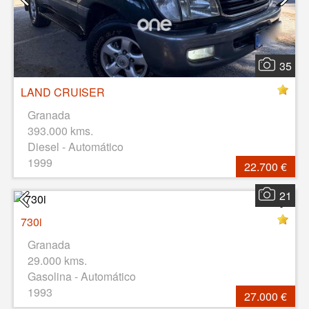
35
LAND CRUISER
Granada
393.000 kms.
Diesel - Automático
1999
22.700 €
21
730i
Granada
29.000 kms.
Gasolina - Automático
1993
27.000 €