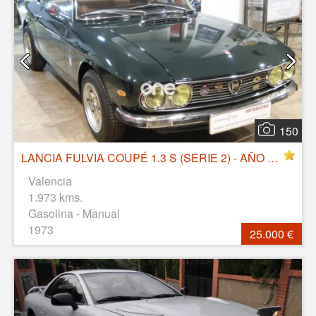
150
LANCIA FULVIA COUPÉ 1.3 S (SERIE 2) - AÑO 1973
Valencia
1.973 kms.
Gasolina - Manual
1973
25.000 €