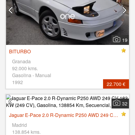
19
BITURBO
Granada
92.000 kms.
Gasolina - Manual
1992
22.700 €
32
Jaguar E-Pace 2.0 R-Dynamic P250 AWD 249 CV 183 KW (249 CV), Gasolina, 138854 Km, Secuencial, 2018
Madrid
138.854 kms.