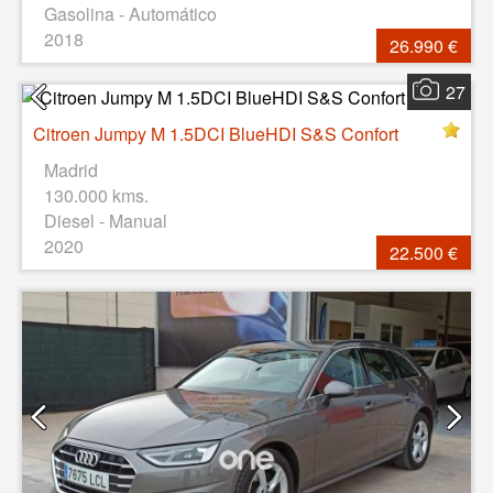
Gasolina - Automático
2018
26.990 €
27
Citroen Jumpy M 1.5DCI BlueHDI S&S Confort
Madrid
130.000 kms.
Diesel - Manual
2020
22.500 €