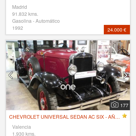
Madrid
91.832 kms.
Gasolina - Automático
1992
24.000 €
177
CHEVROLET UNIVERSAL SEDAN AC SIX - AÑO 1930
Valencia
1.930 kms.