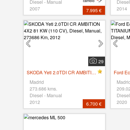
cambio
Diesel - Manual
Diesel
2007
2014
7.995 €
29
SKODA Yeti 2.0TDI CR AMBITION 4X2 81 KW (110 CV), Diesel, Manual, 273686 Km, 2012
Madrid
Madri
273.686 kms.
209.0
Diesel - Manual
Diesel
2012
2020
6.700 €