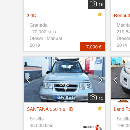
15
2.0D
Renault
Granada
Madri
170.000 kms.
219.8
Diesel - Manual
Diesel
2019
2014
17.000 €
15
SANTANA 350 1.6 HDI
Sevilla
Sevill
45.000 kms.
196.0
acepto