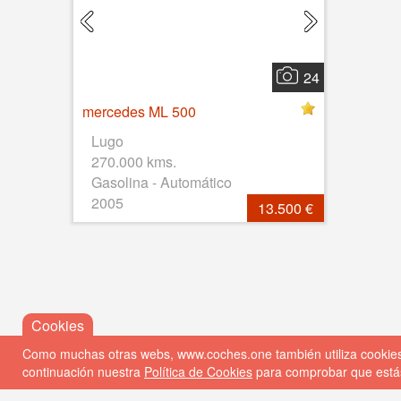
24
mercedes ML 500
Lugo
270.000 kms.
Gasolina - Automático
2005
13.500 €
Como muchas otras webs, www.coches.one también utiliza cookies p
continuación nuestra
Política de Cookies
para comprobar que estás
© 2026 Coches One
Política de privacidad
Política de 