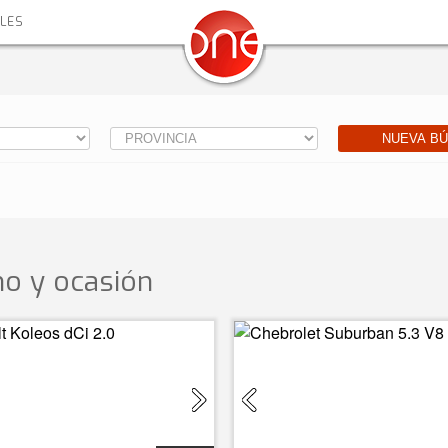
ALES
NUEVA B
o y ocasión