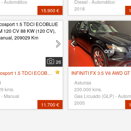
 - Automático
Diesel - Automático
2018
15.900 €
1
26
Ford Ecosport 1.5 TDCI ECOBLUE TITANIUM 120 CV 88 KW (120 CV), Diesel, Manual, 209029 Km
INFINITI FX 3.5 V6 AWD GT
d
Asturias
29 kms.
230.000 kms.
 - Manual
Gas Licuado (GLP) - Autom
2005
11.700 €
1