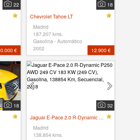
22
18
Chevrolet Tahoe LT
Madrid
187.207 kms.
Gasolina - Automático
2002
0.000 €
12.900 €
18
32
Jaguar E-Pace 2.0 R-Dynamic P250 AWD 249 CV 183 KW (249 CV), Gasolina, 138854 Km, Secuencial, 2018
Madrid
138.854 kms.