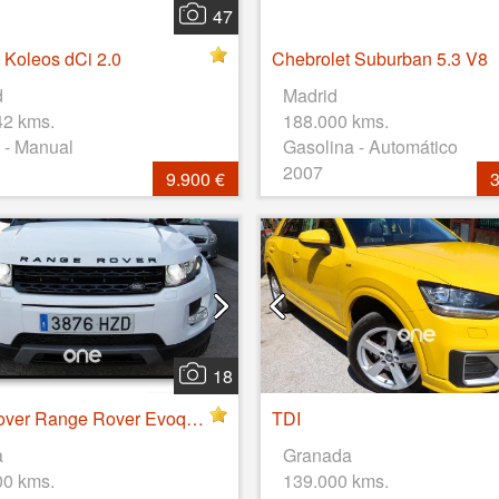
47
 Koleos dCi 2.0
Chebrolet Suburban 5.3 V8
d
Madrid
42 kms.
188.000 kms.
 - Manual
Gasolina - Automático
2007
9.900 €
3
18
Land Rover Range Rover Evoque 2.2 TD4
TDI
a
Granada
00 kms.
139.000 kms.