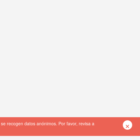
×
 se recogen datos anónimos. Por favor, revisa a
DISEÑO WEB: ALBIN SOFT