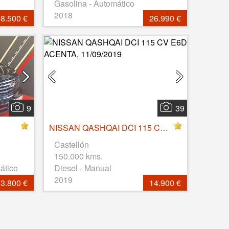
Gasolina - Automático
2018
8.500 €
26.990 €
9
39
NISSAN QASHQAI DCI 115 CV E6D ACENTA, 11/09/2019
Castellón
150.000 kms.
ático
Diesel - Manual
2019
3.800 €
14.900 €