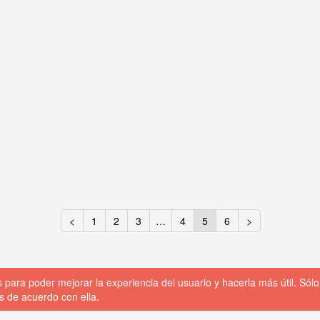
<
1
2
3
…
4
5
6
>
ara poder mejorar la experiencia del usuario y hacerla más útil. Sólo
 de acuerdo con ella.
cookies
FAQs
Contacto