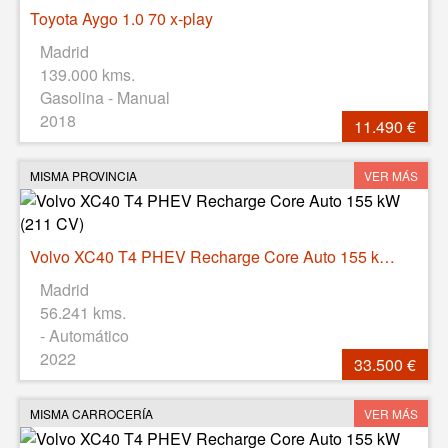
Toyota Aygo 1.0 70 x-play
Madrid
139.000 kms.
Gasolina - Manual
2018
11.490 €
MISMA PROVINCIA
VER MÁS
Volvo XC40 T4 PHEV Recharge Core Auto 155 kW (211 CV)
Madrid
56.241 kms.
- Automático
2022
33.500 €
MISMA CARROCERÍA
VER MÁS