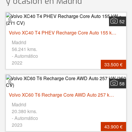
y ocasión
en Madrid
52
Volvo XC40 T4 PHEV Recharge Core Auto 155 kW (211 CV)
Madrid
56.241 kms.
- Automático
2022
33.500 €
58
Volvo XC60 T6 Recharge Core AWD Auto 257 kW (350 CV)
Madrid
20.380 kms.
- Automático
2023
43.900 €