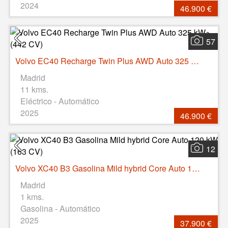
2024
46.900 €
57
Volvo EC40 Recharge Twin Plus AWD Auto 325 kW (442 CV)
Madrid
11 kms.
Eléctrico - Automático
2025
46.900 €
12
Volvo XC40 B3 Gasolina Mild hybrid Core Auto 120 kW (163 CV)
Madrid
1 kms.
Gasolina - Automático
2025
37.900 €