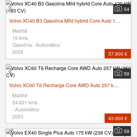
54
Volvo XC40 B3 Gasolina Mild hybrid Core Auto 120 kW (163 CV)
Madrid
15 kms.
Gasolina - Automático
2025
37.900 €
59
Volvo XC60 T6 Recharge Core AWD Auto 257 kW (350 CV)
Madrid
24.621 kms.
- Automático
2023
43.900 €
59