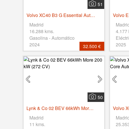
51
Volvo XC40 B3 G Essential Auto 120 kW (163 CV)
Madrid
Madri
16.288 kms.
4.177
Gasolina - Automático
Eléctr
2024
2025
32.500 €
50
Lynk & Co 02 BEV 66kWh More 200 kW (272 CV)
Madrid
Madri
11 kms.
25.35