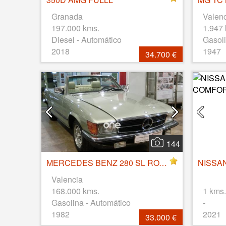
Granada
Valen
197.000 kms.
1.947
Diesel - Automático
Gasoli
2018
1947
34.700 €
144
MERCEDES BENZ 280 SL ROADSTER R107 - AÑO 1982
Valencia
168.000 kms.
1 kms.
Gasolina - Automático
-
1982
2021
33.000 €