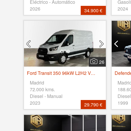
Eléctrico - Automático
Gasoli
2026
2024
34.900 €
26
Ford Transit 350 96kW L2H2 Van Trend RWD HD
Madrid
Madri
72.000 kms.
188.6
Diesel - Manual
Diesel
2023
1999
29.790 €