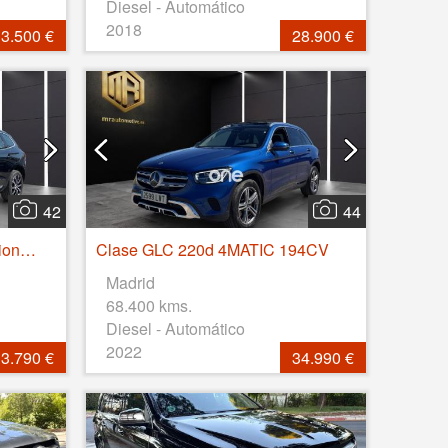
Diesel - Automático
2018
3.500 €
28.900 €
42
44
XC60 2.0 B5 D AWD Inscription Auto
Clase GLC 220d 4MATIC 194CV
Madrid
68.400 kms.
Diesel - Automático
2022
3.790 €
34.990 €