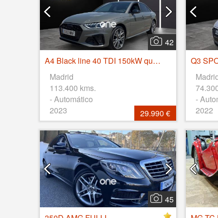
42
A4 Black line 40 TDI 150kW quattro S tronic
Madrid
Madri
113.400 kms.
74.30
- Automático
- Auto
2023
2022
29.990 €
45
350D AMG FULLL
MG TC 