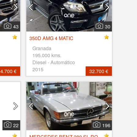
43
30
350D AMG 4 MATIC
Granada
195.000 kms.
Diesel - Automático
2015
4.700 €
32.700 €
22
196
MERCEDES BENZ 280 SL ROADSTER R107 - AÑO 1980