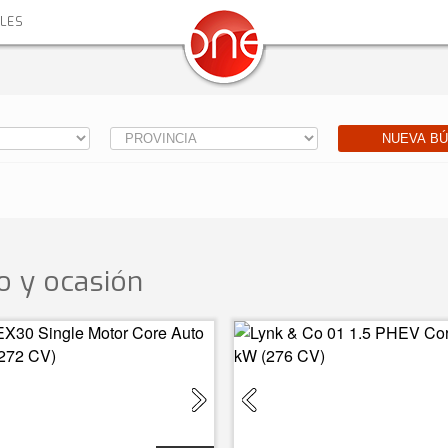
ALES
NUEVA B
 y ocasión