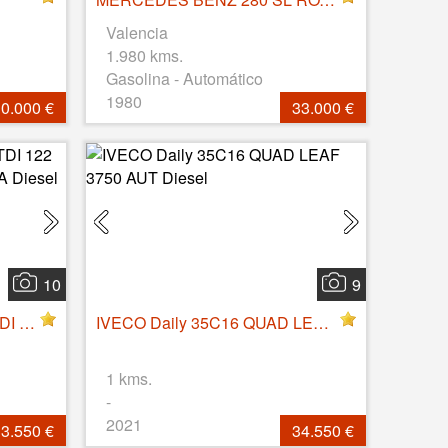
Valencia
1.980 kms.
Gasolina - Automático
1980
0.000 €
33.000 €
10
9
VOLKSWAGEN Crafter 2.0 TDI 122 L4 FURGON CAJA CERRADA Diesel
IVECO Daily 35C16 QUAD LEAF 3750 AUT Diesel
1 kms.
-
2021
3.550 €
34.550 €