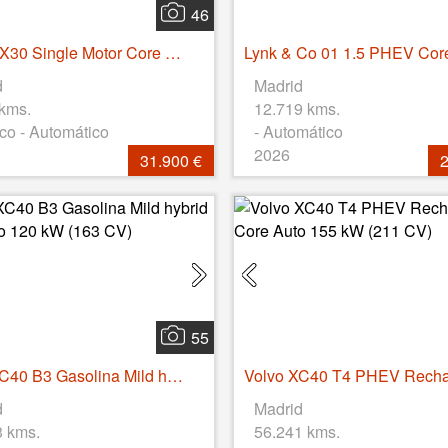
46
Volvo EX30 Single Motor Core Auto 200 kW (272 CV)
d
Madrid
 kms.
12.719 kms.
ico - Automático
- Automático
2026
31.900 €
2
55
Volvo XC40 B3 Gasolina Mild hybrid Core Auto 120 kW (163 CV)
d
Madrid
3 kms.
56.241 kms.