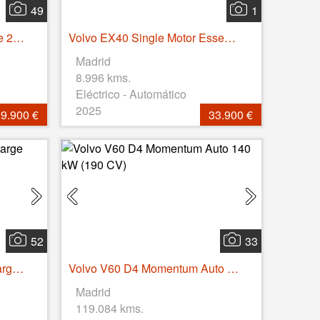
49
1
Lynk & Co 01 1.5 PHEV Core 203 kW (276 CV)
Volvo EX40 Single Motor Essential Auto 175 kW (238 CV)
Madrid
8.996 kms.
Eléctrico - Automático
2025
9.900 €
33.900 €
52
33
Volvo XC40 T4 PHEV Recharge Core Auto 155 kW (211 CV)
Volvo V60 D4 Momentum Auto 140 kW (190 CV)
Madrid
119.084 kms.