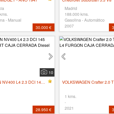
cia
Madrid
 kms.
188.000 kms.
na - Manual
Gasolina - Automático
2007
30.000 €
3
10
NISSAN NV400 L4 2.3 DCI 145 COMFORT CAJA CERRADA Diesel
1 kms.
-
2021
28.950 €
3