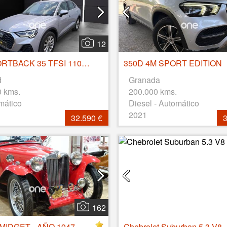
12
Q3 SPORTBACK 35 TFSI 110kW (150CV) S tronic Advanced
350D 4M SPORT EDITION
d
Granada
0 kms.
200.000 kms.
mático
Diesel - Automático
2021
32.590 €
3
162
MIDGET - AÑO 1947
Chebrolet Suburban 5.3 V8