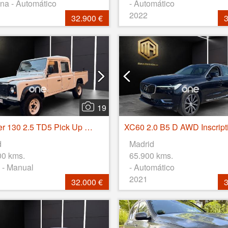
na - Automático
- Automático
2022
32.900 €
3
19
Defender 130 2.5 TD5 Pick Up Doble Cabina
d
Madrid
00 kms.
65.900 kms.
 - Manual
- Automático
2021
32.000 €
3