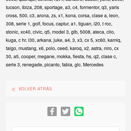
tucson, ibiza, 208, sportage, a3, c4, formentor, q3, yaris
cross, 500, c3, arona, zs, x1, kona, corsa, clase a, leon,
308, serie 1, golf, focus, captur, a1, tiguan, i20, t roc,
stonic, xc40, civic, q5, model 3, glb, 5008, ateca, clio,
kuga, c hr, i30, arkana, juke, a4, 3, x3, cx 5, xc60, kamiq,
taigo, mustang, x6, polo, ceed, karoq, x2, astra, niro, cx
30, a5, cooper, megane, mokka, fiesta, hs, q2, clase c,
serie 3, renegade, picanto, fabia, glc. Mercedes
VOLVER ATRÁS