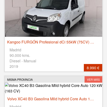
Kangoo FURGÓN Profesional dCi 55kW (75CV) Euro 6
Madrid
90.000 kms.
Diesel - Manual
2019
8.990 €
MISMA PROVINCIA
VER MÁS
Volvo XC40 B3 Gasolina Mild hybrid Core Auto 120 kW (163 CV)
Madrid