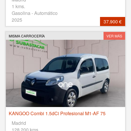
1 kms.
Gasolina - Automático
2025
37.900 €
MISMA CARROCERÍA
VER MÁS
KANGOO Combi 1.5dCi Profesional M1-AF 75
Madrid
128.200 kms.