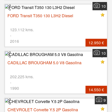
10
FORD Transit T350 130 L3H2 Diesel
123.112 kms.
-
2016
12.950 €
10
CADILLAC BROUGHAM 5.0 V8 Gasolina
202.225 kms.
-
1990
14.550 €
9
CHEVROLET Corvette Y.5 2P Gasolina