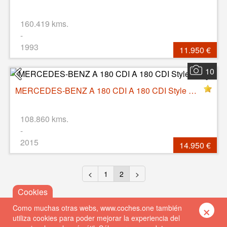
160.419 kms.
-
1993
11.950 €
10
MERCEDES-BENZ A 180 CDI A 180 CDI Style Diesel
108.860 kms.
-
2015
14.950 €
<
1
2
>
×
Como muchas otras webs, www.coches.one también
utiliza cookies para poder mejorar la experiencia del