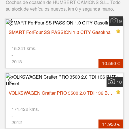
Coches de ocasión de HUMBERT CAMIONS S.L.. Todo
su stock de vehículos nuevos, km 0 y segunda mano.
9
SMART ForFour SS PASSION 1.0 CITY Gasolina
15.241 kms.
-
2018
10.550 €
10
VOLKSWAGEN Crafter PRO 3500 2.0 TDI 136 BMT Diesel
171.422 kms.
-
2012
11.950 €