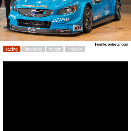
Fuente: polestar.com
racing
facebook
twitter
linkedin
Polestar Cyan Racing aumenta el programa 2017 con un
firme objetivo de convertirse en Campeones del Mundo.
Para conseguir este objetivo se han establecido tres
elementos importantes, como son los conductores
experimentados Thed Björk, Néstor Girolami y Nicky
Catsburg, el aumento significativo de ingeniería y de los
recursos técnicos y un extenso programa de pruebas fuera
de temporada.