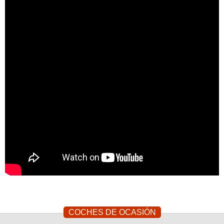
Escandinavia, y con un taller que abarca más de 6.000 m2,
Polestar Cyan Racing posee todos los medios necesarios,
como un simulador estándar de F1, chasis y fabricación de
motores, oficina de diseño, entre otros para atacar con éxito
la consecución del título del WTCC.
La temporada 2017 del WTCC, se desarrolla en diez fines
de semana en cuatro continentes y comienza el 8 y 9 de
abril en Marruecos, finalizando el 1-2 de diciembre en Qatar.
Si quieres seguir a Polestar Cyan Racing, puedes hacerlo
en:
wtcc.polestar.com
anterior
Panamera Turbo S E-Hybrid, de 0 a 100 en 3,4 segundos.
siguiente
Nuevo Nissan Qashqai, para seguir liderando.
COCHES DE OCASIÓN