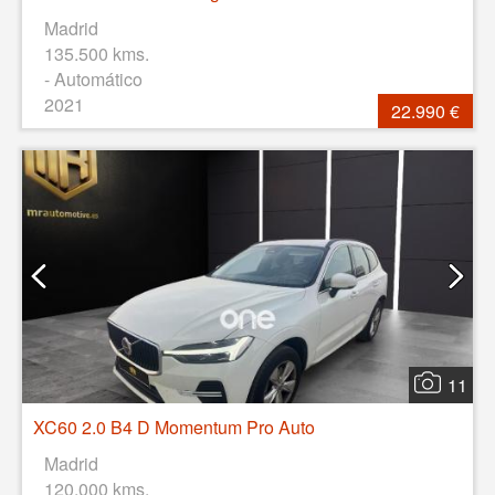
Madrid
135.500 kms.
- Automático
2021
22.990 €
11
XC60 2.0 B4 D Momentum Pro Auto
Madrid
120.000 kms.