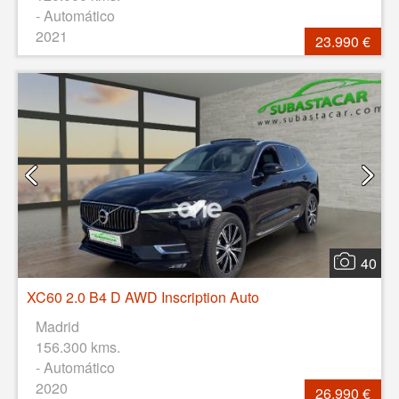
- Automático
2021
23.990 €
40
XC60 2.0 B4 D AWD Inscription Auto
Madrid
156.300 kms.
- Automático
2020
26.990 €