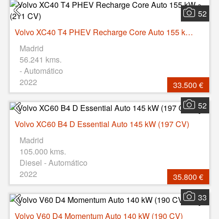
52
Volvo XC40 T4 PHEV Recharge Core Auto 155 kW (211 CV)
Madrid
56.241 kms.
- Automático
2022
33.500 €
52
Volvo XC60 B4 D Essential Auto 145 kW (197 CV)
Madrid
105.000 kms.
Diesel - Automático
2022
35.800 €
33
Volvo V60 D4 Momentum Auto 140 kW (190 CV)