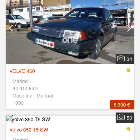
34
VOLVO 460
Madrid
64.914 kms.
Gasolina - Manual
1993
5.900 €
50
Volvo 850 T5 SW
Madrid