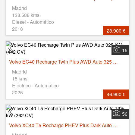
Madrid
128.588 kms.
Diesel - Automático
2018
28.900 €
15
Volvo EC40 Recharge Twin Plus AWD Auto 325 kW (442 CV)
Madrid
15 kms.
Eléctrico - Automático
2025
46.900 €
56
Volvo XC40 T5 Recharge PHEV Plus Dark Auto 193 kW (262 CV)