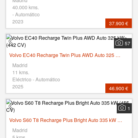
Madrid
40.000 kms.
- Automático
2023
37.900 €
57
Volvo EC40 Recharge Twin Plus AWD Auto 325 kW (442 CV)
Madrid
11 kms.
Eléctrico - Automático
2025
46.900 €
1
Volvo S60 T8 Recharge Plus Bright Auto 335 kW (455 CV)
Madrid
5 kms.