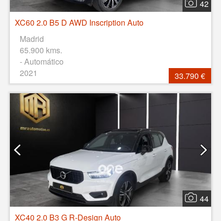
42
XC60 2.0 B5 D AWD Inscription Auto
Madrid
65.900 kms.
- Automático
2021
33.790 €
44
XC40 2.0 B3 G R-Design Auto