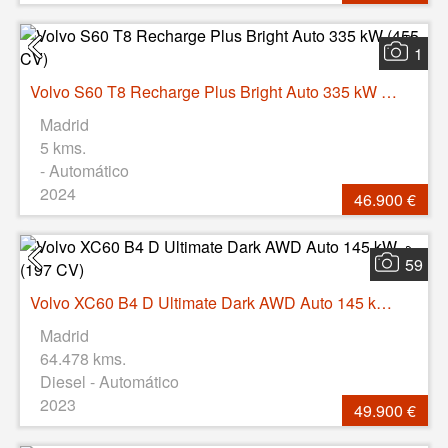
1
Volvo S60 T8 Recharge Plus Bright Auto 335 kW (455 CV)
Madrid
5 kms.
- Automático
2024
46.900 €
59
Volvo XC60 B4 D Ultimate Dark AWD Auto 145 kW (197 CV)
Madrid
64.478 kms.
Diesel - Automático
2023
49.900 €