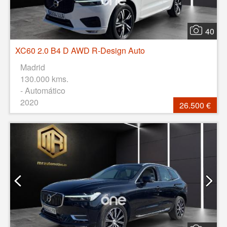
40
XC60 2.0 B4 D AWD R-Design Auto
Madrid
130.000 kms.
- Automático
2020
26.500 €