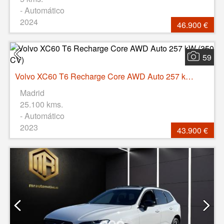
- Automático
2024
46.900 €
59
Volvo XC60 T6 Recharge Core AWD Auto 257 kW (350 CV)
Madrid
25.100 kms.
- Automático
2023
43.900 €