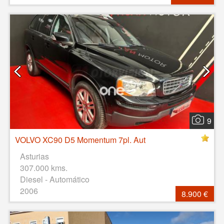
9
VOLVO XC90 D5 Momentum 7pl. Aut
Asturias
307.000 kms.
Diesel - Automático
2006
8.900 €