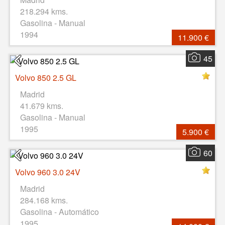
218.294 kms.
Gasolina - Manual
1994
11.900 €
45
Volvo 850 2.5 GL
Madrid
41.679 kms.
Gasolina - Manual
1995
5.900 €
60
Volvo 960 3.0 24V
Madrid
284.168 kms.
Gasolina - Automático
1995