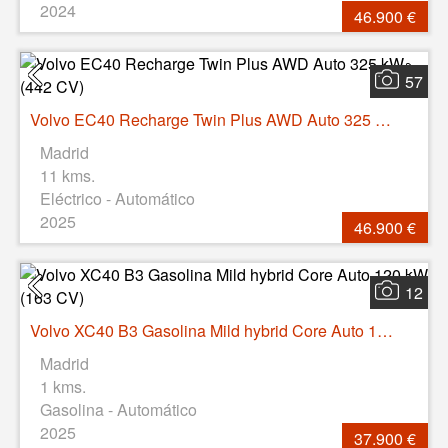
2024
46.900 €
57
Volvo EC40 Recharge Twin Plus AWD Auto 325 kW (442 CV)
Madrid
11 kms.
Eléctrico - Automático
2025
46.900 €
12
Volvo XC40 B3 Gasolina Mild hybrid Core Auto 120 kW (163 CV)
Madrid
1 kms.
Gasolina - Automático
2025
37.900 €