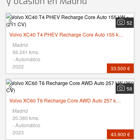
y ocasión
en Madrid
52
Volvo XC40 T4 PHEV Recharge Core Auto 155 kW (211 CV)
Madrid
56.241 kms.
- Automático
2022
33.500 €
58
Volvo XC60 T6 Recharge Core AWD Auto 257 kW (350 CV)
Madrid
20.380 kms.
- Automático
2023
43.900 €