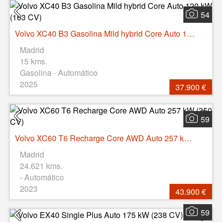
54
Volvo XC40 B3 Gasolina Mild hybrid Core Auto 120 kW (163 CV)
Madrid
15 kms.
Gasolina - Automático
2025
37.900 €
59
Volvo XC60 T6 Recharge Core AWD Auto 257 kW (350 CV)
Madrid
24.621 kms.
- Automático
2023
43.900 €
59